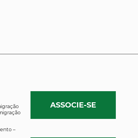
ASSOCIE-SE
migração
migração
ento –