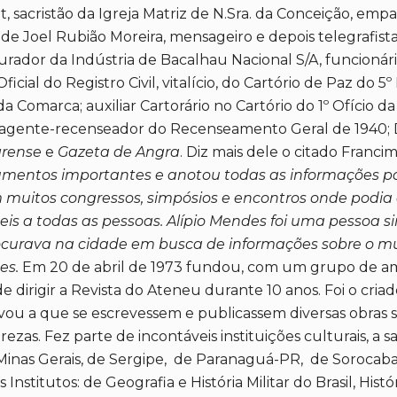
sacristão da Igreja Matriz de N.Sra. da Conceição, empa
idade Joel Rubião Moreira, mensageiro e depois telegrafi
urador da Indústria de Bacalhau Nacional S/A, funcionári
 Oficial do Registro Civil, vitalício, do Cartório de Paz d
 Comarca; auxiliar Cartorário no Cartório do 1º Ofício d
a; agente-recenseador do Recenseamento Geral de 1940; 
rense
e
Gazeta de Angra
. Diz mais dele o citado Franc
umentos importantes e anotou todas as informações p
m muitos congressos, simpósios e encontros onde podia
Reis a todas as pessoas. Alípio Mendes foi uma pessoa 
curava na cidade em busca de informações sobre o mu
es.
Em 20 de abril de 1973 fundou, com um grupo de ami
de dirigir a Revista do Ateneu durante 10 anos. Foi o cr
ou a que se escrevessem e publicassem diversas obras so
as. Fez parte de incontáveis instituições culturais, a sab
de Minas Gerais, de Sergipe, de Paranaguá-PR, de Sorocab
stitutos: de Geografia e História Militar do Brasil, Histó