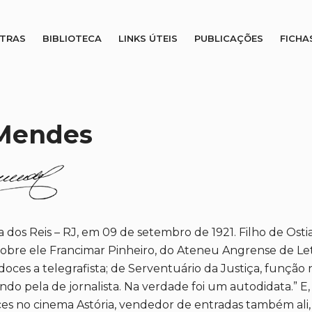
STRAS
BIBLIOTECA
LINKS ÚTEIS
PUBLICAÇÕES
FICHA
 Mendes
dos Reis – RJ, em 09 de setembro de 1921. Filho de Osti
bre ele Francimar Pinheiro, do Ateneu Angrense de Letr
oces a telegrafista; de Serventuário da Justiça, função 
ando pela de jornalista. Na verdade foi um autodidata.” 
s no cinema Astória, vendedor de entradas também ali,