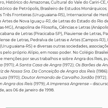
ro, Histórico do Amazonas, Cultural do Vale do Cariri-CE,
stórico de Petrópolis, Brasileiro de Estudos Monárquicos;
s Três Fronteiras (Uruguaiana-RS), Internacional de Her
e Artes de Nova Iguaçu-RJ, de Letras do Estado do Rio de
MG), Anapolina de Filosofia,, Ciências e Letras (Anápoli
cicabana de Letras (Piracicaba-SP), Piauiense de Letras, P
dense de Letras, Pedralva de Letras e Artes (Campos-RJ), N
(Uruguaiana-RS) e diversas outras sociedades, associaçõ
 pelo próprio Alípio, em nosso poder. No Colégio Brasile
e menções por seus trabalhos e sobre Angra dos Reis, p
ra
(1971);
A Santa Casa de Angra
(1972);
Os Barões de An
riz de Nossa Sra. Da Conceição de Angra dos Reis
(1986)
ouza
(1970);
Doutor Armando de Carvalho Jordão
(1972);
m Angra dos Reis
(1979);
A Imprensa Angrense
– discurs
de, aos 06 de janeiro de 1998.