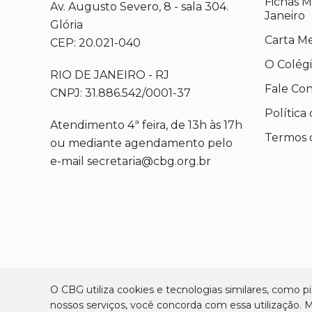
Fichas M
Av. Augusto Severo, 8 - sala 304.
Janeiro
Glória
Carta M
CEP: 20.021-040
O Colég
RIO DE JANEIRO - RJ
Fale Co
CNPJ: 31.886.542/0001-37
Política
Atendimento 4ª feira, de 13h às 17h
Termos 
ou mediante agendamento pelo
e-mail secretaria@cbg.org.br
O CBG utiliza cookies e tecnologias similares, como pix
nossos serviços, você concorda com essa utilização.