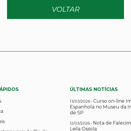
VOLTAR
RÁPIDOS
ÚLTIMAS NOTÍCIAS
s
Curso on-line I
13/03/2026 -
Espanhola no Museu da I
ca
de SP
eis
Nota de Falecim
12/03/2026 -
Leila Ossola