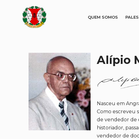
QUEM SOMOS
PALE
Alípio
Nasceu em Angra 
Como escreveu so
de vendedor de d
historiador, pass
vendedor de doce