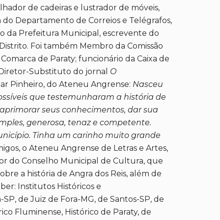
lhador de cadeiras e lustrador de móveis,
sta do Departamento de Correios e Telégrafos,
o da Prefeitura Municipal, escrevente do
o 5º Distrito. Foi também Membro da Comissão
a Comarca de Paraty; funcionário da Caixa de
Diretor-Substituto do jornal
O
imar Pinheiro, do Ateneu Angrense:
Nasceu
ossíveis que testemunharam a história de
 aprimorar seus conhecimentos, dar sua
simples, generosa, tenaz e competente.
nicípio. Tinha um carinho muito grande
gos, o Ateneu Angrense de Letras e Artes,
iador do Conselho Municipal de Cultura, que
bre a história de Angra dos Reis, além de
er: Institutos Históricos e
a-SP, de Juiz de Fora-MG, de Santos-SP, de
rico Fluminense, Histórico de Paraty, de