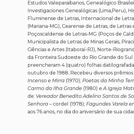
Estudos Valeparaibanos, Genealógico Brasilei
Investigaciones Genealógicas (Lima,Peru), Hi
Fluminense de Letras, Internacional de Letra
(Mariana-MG), Cearense de Letras, de Letras 
Poçoscaldense de Letras-MG (Poços de Caldas-
Municipalista de Letras de Minas Gerais, Pira
Ciências e Artes (Itaboraí-RJ), Norte-Riogran
da Fronteira Sudoeste do Rio Grande do Sul 
preencheram 4 (quatro) folhas datilografadas
outubro de 1988. Recebeu diversos prêmios 
Incenso e Mirra
(1970);
Poetas da Minha Ter
Carmo da Ilha Grande
(1980) e
A Igreja Mat
de:
Vereador Benedito Adelino Santos de S
Senhora
– cordel (1978);
Fagundes Varela e
aos 76 anos, no dia do aniversário de sua cida