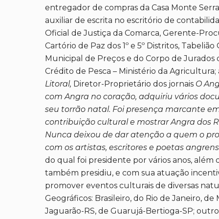
entregador de compras da Casa Monte Serrat, 
auxiliar de escrita no escritório de contabil
Oficial de Justiça da Comarca, Gerente-Proc
Cartório de Paz dos 1º e 5º Distritos, Tabelião
Municipal de Preços e do Corpo de Jurados da
Crédito de Pesca – Ministério da Agricultur
Litoral,
Diretor-Proprietário dos jornais
O Ang
com Angra no coração, adquiriu vários doc
seu torrão natal. Foi presença marcante e
contribuição cultural e mostrar Angra dos 
Nunca deixou de dar atenção a quem o pro
com os artistas, escritores e poetas angrens
do qual foi presidente por vários anos, além 
também presidiu, e com sua atuação incentiv
promover eventos culturais de diversas naturez
Geográficos: Brasileiro, do Rio de Janeiro, 
Jaguarão-RS, de Guarujá-Bertioga-SP; outros In