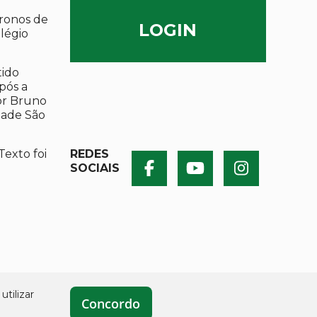
ronos de
LOGIN
olégio
tido
após a
por Bruno
dade São
Texto foi
REDES
SOCIAIS
utilizar
Concordo