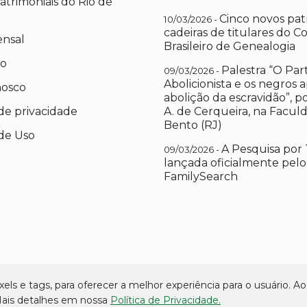
atrimoniais do Rio de
Cinco novos pat
10/03/2026 -
cadeiras de titulares do C
ensal
Brasileiro de Genealogia
io
Palestra “O Par
09/03/2026 -
Abolicionista e os negros 
nosco
abolição da escravidão”, 
 de privacidade
A. de Cerqueira, na Facul
Bento (RJ)
de Uso
A Pesquisa por 
09/03/2026 -
lançada oficialmente pelo
FamilySearch
els e tags, para oferecer a melhor experiência para o usuário. Ao 
 Mais detalhes em nossa
Política de Privacidade.