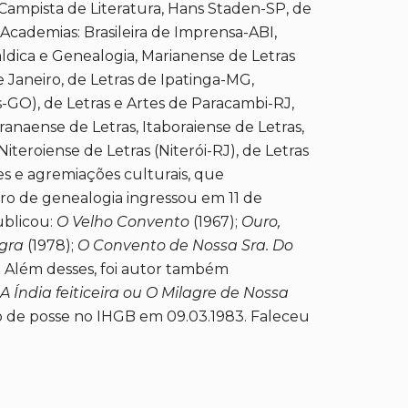
 Campista de Literatura, Hans Staden-SP, de
 Academias: Brasileira de Imprensa-ABI,
áldica e Genealogia, Marianense de Letras
 Janeiro, de Letras de Ipatinga-MG,
s-GO), de Letras e Artes de Paracambi-RJ,
aranaense de Letras, Itaboraiense de Letras,
iteroiense de Letras (Niterói-RJ), de Letras
es e agremiações culturais, que
iro de genealogia ingressou em 11 de
ublicou:
O Velho Convento
(1967);
Ouro,
gra
(1978);
O Convento de Nossa Sra. Do
. Além desses, foi autor também
A Índia feiticeira ou O Milagre de Nossa
o de posse no IHGB em 09.03.1983. Faleceu