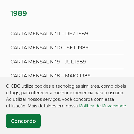
1989
CARTA MENSAL Nº 11 – DEZ 1989
CARTA MENSAL Nº 10 – SET 1989
CARTA MENSAL Nº 9 – JUL 1989
CARTA MENSAL Nº 8 – MAIO 1989
O CBG utiliza cookies e tecnologias similares, como pixels
CARTA MENSAL Nº 7 – ABR 1989
e tags, para oferecer a melhor experiência para o usuário.
Ao utilizar nossos serviços, você concorda com essa
CARTA MENSAL Nº 6 – FEV 1989
utilização. Mais detalhes em nossa
Política de Privacidade.
Concordo