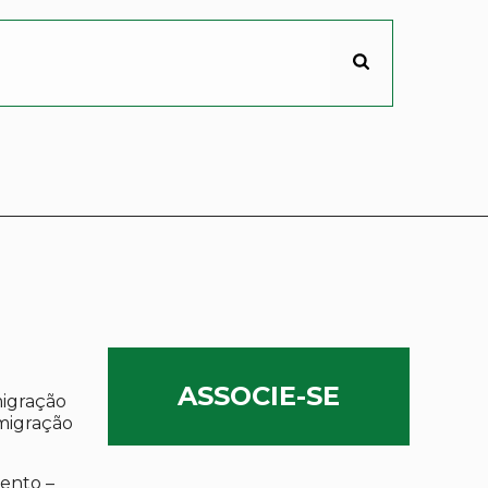
ASSOCIE-SE
migração
migração
ento –