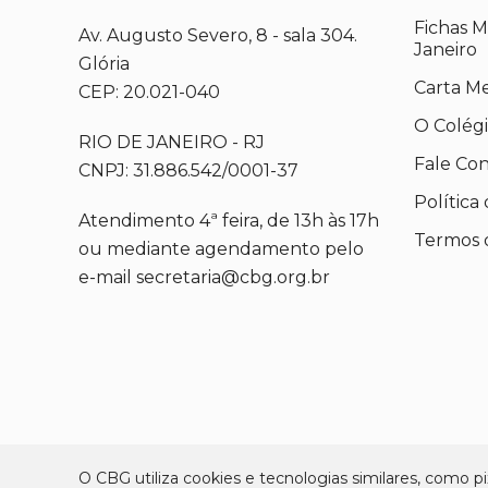
Fichas M
Av. Augusto Severo, 8 - sala 304.
Janeiro
Glória
Carta M
CEP: 20.021-040
O Colég
RIO DE JANEIRO - RJ
Fale Co
CNPJ: 31.886.542/0001-37
Política
Atendimento 4ª feira, de 13h às 17h
Termos 
ou mediante agendamento pelo
e-mail secretaria@cbg.org.br
O CBG utiliza cookies e tecnologias similares, como pix