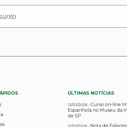
RÁPIDOS
ÚLTIMAS NOTÍCIAS
s
Curso on-line I
13/03/2026 -
Espanhola no Museu da I
ca
de SP
eis
Nota de Falecim
12/03/2026 -