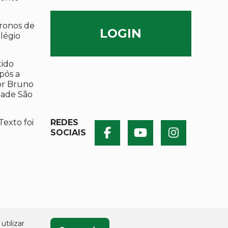
ronos de
LOGIN
olégio
tido
após a
por Bruno
dade São
Texto foi
REDES
SOCIAIS
utilizar