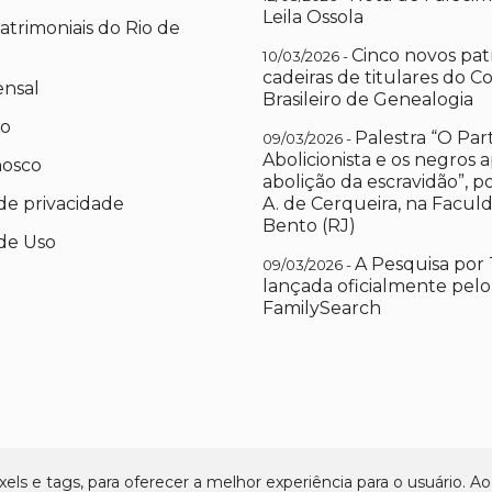
Leila Ossola
atrimoniais do Rio de
Cinco novos pat
10/03/2026 -
cadeiras de titulares do C
ensal
Brasileiro de Genealogia
io
Palestra “O Par
09/03/2026 -
Abolicionista e os negros 
nosco
abolição da escravidão”, 
 de privacidade
A. de Cerqueira, na Facul
Bento (RJ)
de Uso
A Pesquisa por 
09/03/2026 -
lançada oficialmente pelo
FamilySearch
els e tags, para oferecer a melhor experiência para o usuário. Ao 