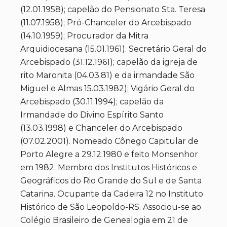
(12.01.1958); capelão do Pensionato Sta. Teresa
(11.07.1958); Pró-Chanceler do Arcebispado
(14.10.1959); Procurador da Mitra
Arquidiocesana (15.01.1961). Secretário Geral do
Arcebispado (31.12.1961); capelão da igreja de
rito Maronita (04.03.81) e da irmandade São
Miguel e Almas 15.03.1982); Vigário Geral do
Arcebispado (30.11.1994); capelão da
Irmandade do Divino Espírito Santo
(13.03.1998) e Chanceler do Arcebispado
(07.02.2001). Nomeado Cônego Capitular de
Porto Alegre a 29.12.1980 e feito Monsenhor
em 1982. Membro dos Institutos Históricos e
Geográficos do Rio Grande do Sul e de Santa
Catarina. Ocupante da Cadeira 12 no Instituto
Histórico de São Leopoldo-RS. Associou-se ao
Colégio Brasileiro de Genealogia em 21 de