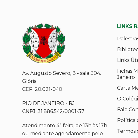
LINKS 
Palestra
Bibliote
Links Út
Fichas M
Av. Augusto Severo, 8 - sala 304.
Janeiro
Glória
Carta M
CEP: 20.021-040
O Colég
RIO DE JANEIRO - RJ
Fale Co
CNPJ: 31.886.542/0001-37
Política
Atendimento 4ª feira, de 13h às 17h
Termos 
ou mediante agendamento pelo