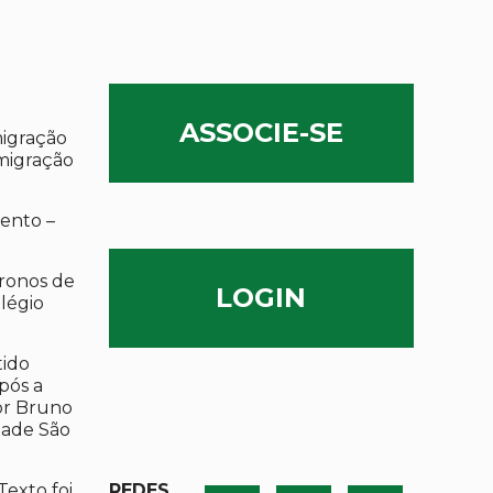
ASSOCIE-SE
migração
migração
ento –
ronos de
LOGIN
olégio
tido
após a
por Bruno
dade São
Texto foi
REDES