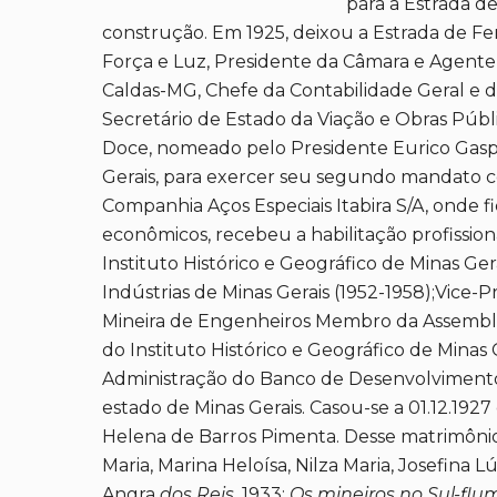
para a Estrada d
construção. Em 1925, deixou a Estrada de Fer
Força e Luz, Presidente da Câmara e Agente
Caldas-MG, Chefe da Contabilidade Geral e d
Secretário de Estado da Viação e Obras Públi
Doce, nomeado pelo Presidente Eurico Gaspa
Gerais, para exercer seu segundo mandato com
Companhia Aços Especiais Itabira S/A, onde f
econômicos, recebeu a habilitação profissio
Instituto Histórico e Geográfico de Minas G
Indústrias de Minas Gerais (1952-1958);Vice-
Mineira de Engenheiros Membro da Assembléi
do Instituto Histórico e Geográfico de Minas
Administração do Banco de Desenvolvimento
estado de Minas Gerais. Casou-se a 01.12.1927
Helena de Barros Pimenta. Desse matrimônio h
Maria, Marina Heloísa, Nilza Maria, Josefina 
Angra
dos Reis
, 1933;
Os mineiros no Sul-flu