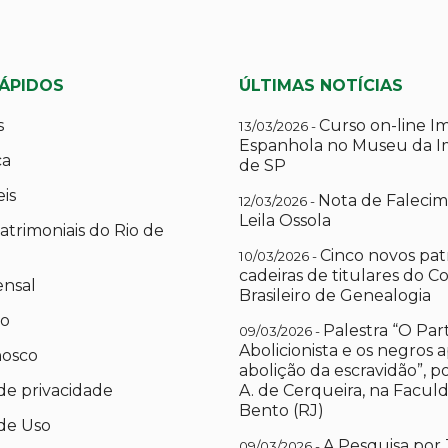
RÁPIDOS
ÚLTIMAS NOTÍCIAS
s
Curso on-line I
13/03/2026 -
Espanhola no Museu da I
ca
de SP
eis
Nota de Falecim
12/03/2026 -
Leila Ossola
atrimoniais do Rio de
Cinco novos pat
10/03/2026 -
cadeiras de titulares do C
ensal
Brasileiro de Genealogia
io
Palestra “O Par
09/03/2026 -
Abolicionista e os negros 
nosco
abolição da escravidão”, 
 de privacidade
A. de Cerqueira, na Facul
Bento (RJ)
de Uso
A Pesquisa por 
09/03/2026 -