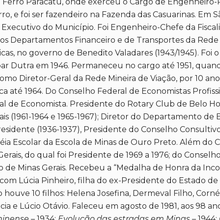
e Ferro Paracatu, onde exerceu o Cargo de Engenheiro-
ro, e foi ser fazendeiro na Fazenda das Casuarinas. Em Sã
 Executivo do Município. Foi Engenheiro-Chefe da Fisca
os Departamentos Financeiro e de Transportes da Rede Mi
cas, no governo de Benedito Valadares (1943/1945). Foi o
r Dutra em 1946. Permaneceu no cargo até 1951, quando
o Diretor-Geral da Rede Mineira de Viação, por 10 anos.
ica até 1964. Do Conselho Federal de Economistas Profissi
nal de Economista. Presidente do Rotary Club de Belo Ho
erais (1961-1964 e 1965-1967); Diretor do Departamento 
Presidente (1936-1937), Presidente do Conselho Consultiv
a Escolar da Escola de Minas de Ouro Preto. Além do Co
 Gerais, do qual foi Presidente de 1969 a 1976; do Conse
 de Minas Gerais. Recebeu a “Medalha de Honra da Inco
 com Lúcia Pinheiro, filha do ex-Presidente do Estado de 
ouve 10 filhos: Helena Josefina, Dermeval Filho, Cornéli
Lúcia e Lúcio Otávio. Faleceu em agosto de 1981, aos 98 an
minense
– 1934;
Evolução das estradas em Minas
– 1944;