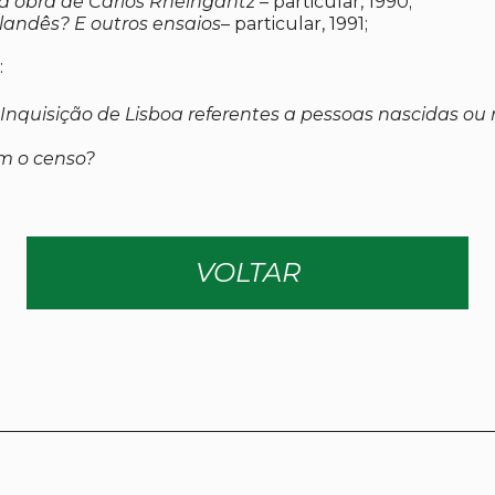
na obra de Carlos Rheingantz
– particular, 1990;
landês? E outros ensaios
– particular, 1991;
:
e Inquisição de Lisboa referentes a pessoas nascidas ou 
m o censo?
VOLTAR