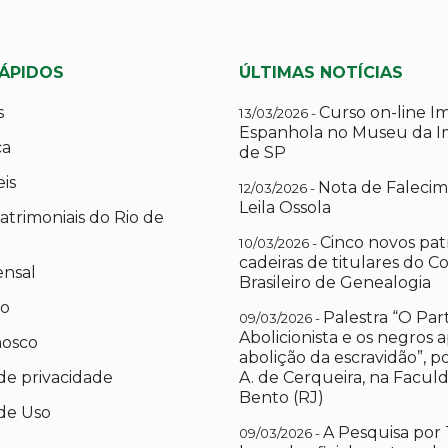
RÁPIDOS
ÚLTIMAS NOTÍCIAS
s
Curso on-line I
13/03/2026 -
Espanhola no Museu da I
ca
de SP
eis
Nota de Falecim
12/03/2026 -
Leila Ossola
atrimoniais do Rio de
Cinco novos pat
10/03/2026 -
cadeiras de titulares do C
ensal
Brasileiro de Genealogia
io
Palestra “O Par
09/03/2026 -
Abolicionista e os negros 
nosco
abolição da escravidão”, 
 de privacidade
A. de Cerqueira, na Facul
Bento (RJ)
de Uso
A Pesquisa por 
09/03/2026 -