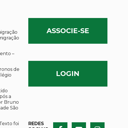
ASSOCIE-SE
migração
migração
ento –
ronos de
LOGIN
olégio
tido
após a
por Bruno
dade São
Texto foi
REDES