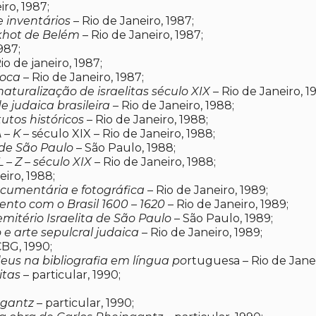
iro, 1987;
e inventários
– Rio de Janeiro, 1987;
akhot de Belém
– Rio de Janeiro, 1987;
987;
io de janeiro, 1987;
ioca
– Rio de Janeiro, 1987;
naturalização de israelitas século XIX
– Rio de Janeiro, 1
e judaica brasileira
– Rio de Janeiro, 1988;
utos históricos
– Rio de Janeiro, 1988;
 – K
– século XIX – Rio de Janeiro, 1988;
 de São Paulo
– São Paulo, 1988;
– Z – século XIX
– Rio de Janeiro, 1988;
eiro, 1988;
umentária e fotográfica
– Rio de Janeiro, 1989;
nto com o Brasil 1600 – 1620
– Rio de Janeiro, 1989;
mitério Israelita de São Paulo
– São Paulo, 1989;
 e arte sepulcral judaica
– Rio de Janeiro, 1989;
BG, 1990;
deus na bibliografia em língua po
rtuguesa – Rio de Janei
itas
– particular, 1990;
ngantz
– particular, 1990;