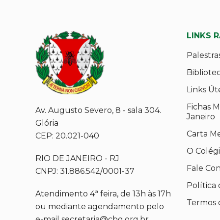
LINKS 
Palestra
Bibliote
Links Út
Fichas M
Av. Augusto Severo, 8 - sala 304.
Janeiro
Glória
Carta M
CEP: 20.021-040
O Colég
RIO DE JANEIRO - RJ
Fale Co
CNPJ: 31.886.542/0001-37
Política
Atendimento 4ª feira, de 13h às 17h
Termos 
ou mediante agendamento pelo
e-mail secretaria@cbg.org.br