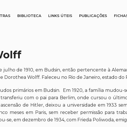
STRAS
BIBLIOTECA
LINKS ÚTEIS
PUBLICAÇÕES
FICHA
olff
julho de 1910, em Budsin, então pertencente à Alemanh
 Dorothea Wolff. Faleceu no Rio de Janeiro, estado do Ri
dos primários em Budsin. Em 1920, a família mudou-se
transferiu com o pai para Berlim, onde cursou o último
á ascensão de Hitler, deixou a universidade em 1933 se
nco meses em Paris, sem receber permissão para traba
ou-se, em dezembro de 1934, com Frieda Poliwoda, emigr