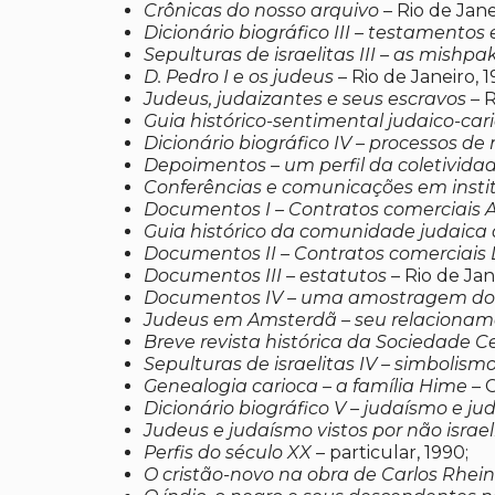
Crônicas do nosso arquivo
– Rio de Jane
Dicionário biográfico III – testamentos 
Sepulturas de israelitas III – as mishp
D. Pedro I e os judeus
– Rio de Janeiro, 1
Judeus, judaizantes e seus escravos
– R
Guia histórico-sentimental judaico-car
Dicionário biográfico IV – processos de 
Depoimentos – um perfil da coletividad
Conferências e comunicações em instit
Documentos I – Contratos comerciais A
Guia histórico da comunidade judaica
Documentos II – Contratos comerciais L 
Documentos III – estatutos
– Rio de Jan
Documentos IV – uma amostragem doc
Judeus em Amsterdã – seu relacioname
Breve revista histórica da Sociedade Ce
Sepulturas de israelitas IV – simbolismo
Genealogia carioca – a família Hime
– C
Dicionário biográfico V – judaísmo e ju
Judeus e judaísmo vistos por não israel
Perfis do século XX
– particular, 1990;
O cristão-novo na obra de Carlos Rhei