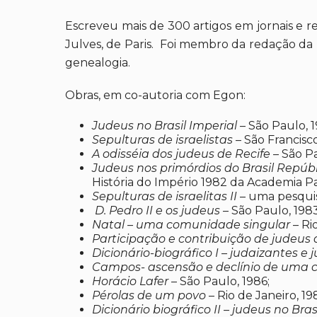
Escreveu mais de 300 artigos em jornais e re
Julves, de Paris. Foi membro da redação da 
genealogia.
Obras, em co-autoria com Egon:
Judeus no Brasil Imperial
– São Paulo, 1
Sepulturas de israelistas
– São Francisco
A odisséia dos judeus de Recife
– São Pa
Judeus nos primórdios do Brasil Repúb
História do Império 1982 da Academia Pau
Sepulturas de israelitas II
– uma pesquisa
D. Pedro II e os judeus
– São Paulo, 1983
Natal – uma comunidade singular
– Rio
Participação e contribuição de judeus 
Dicionário-biográfico I – judaizantes e 
Campos- ascensão e declínio de uma c
Horácio Lafer
– São Paulo, 1986;
Pérolas de um povo
– Rio de Janeiro, 19
Dicionário biográfico II – judeus no Bras