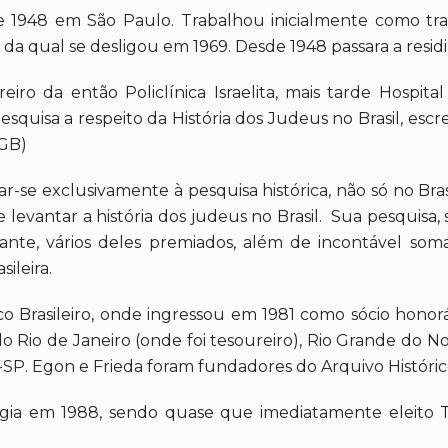
e 1948 em São Paulo. Trabalhou inicialmente como tra
, da qual se desligou em 1969. Desde 1948 passara a residi
reiro da então Policlínica Israelita, mais tarde Hospital
squisa a respeito da História dos Judeus no Brasil, escr
HGB)
car-se exclusivamente à pesquisa histórica, não só no Br
de levantar a história dos judeus no Brasil. Sua pesqui
iante, vários deles premiados, além de incontável soma
sileira.
co Brasileiro, onde ingressou em 1981 como sócio honorár
o Rio de Janeiro (onde foi tesoureiro), Rio Grande do No
es-SP. Egon e Frieda foram fundadores do Arquivo Históric
logia em 1988, sendo quase que imediatamente eleito 