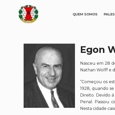
QUEM SOMOS
PALE
Egon W
Nasceu em 28 de 
Nathan Wolff e de
“Começou os estu
1928, quando se 
Direito. Devido 
Penal. Passou ci
Nesta cidade cas