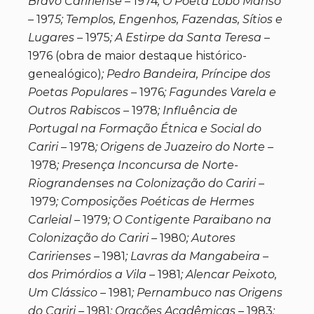
Bravo Caririense
– 1974
; O Poeta Lobo Manso
–
197
5; Templos, Engenhos, Fazendas, Sítios e
Lugares
– 1975
; A Estirpe da Santa Teresa
–
1976 (obra de maior destaque histórico-
genealógico)
; Pedro Bandeira, Príncipe dos
Poetas Populares –
1976
; Fagundes Varela e
Outros Rabiscos –
1978
; Influência de
Portugal na Formação Étnica e Social do
Cariri –
1978
; Origens de Juazeiro do Norte –
1978
; Presença Inconcursa de Norte-
Riograndenses na Colonização do Cariri –
1979
; Composições Poéticas de Hermes
Carleial –
1979
; O Contigente Paraibano na
Colonização do Cariri –
1980
; Autores
Caririenses –
1981
; Lavras da Mangabeira –
dos Primórdios a Vila –
1981
; Alencar Peixoto,
Um Clássico –
1981
; Pernambuco nas Origens
do Cariri –
1981
; Orações Acadêmicas –
1983
;