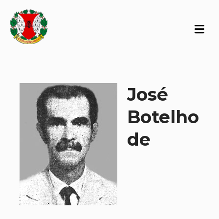
José
Botelho
de