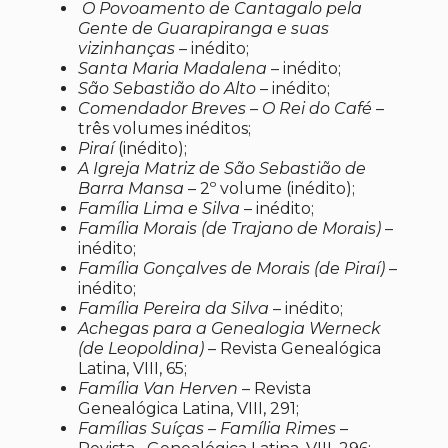
O Povoamento de Cantagalo pela
Gente de Guarapiranga e suas
vizinhanças
– inédito;
Santa Maria Madalena
– inédito;
São Sebastião do Alto
– inédito;
Comendador Breves – O Rei do Café
–
três volumes inéditos;
Piraí
(inédito);
A Igreja Matriz de São Sebastião de
Barra Mansa
– 2º volume (inédito);
Família Lima e Silva
– inédito;
Família Morais (de Trajano de Morais)
–
inédito;
Família Gonçalves de Morais (de Piraí)
–
inédito;
Família Pereira da Silva
– inédito;
Achegas para a Genealogia Werneck
(de Leopoldina)
– Revista Genealógica
Latina, VIII, 65;
Família Van Herven
– Revista
Genealógica Latina, VIII, 291;
Famílias Suíças – Família Rimes
–