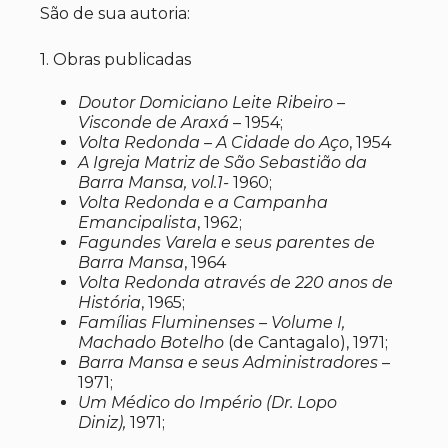
São de sua autoria:
1. Obras publicadas
Doutor Domiciano Leite Ribeiro –
Visconde de Araxá
– 1954;
Volta Redonda – A Cidade do Aço
, 1954
A Igreja Matriz de São Sebastião da
Barra Mansa, vol.1-
1960;
Volta Redonda e a Campanha
Emancipalista
, 1962;
Fagundes Varela e seus parentes de
Barra Mansa
, 1964
Volta Redonda através de 220 anos de
História
, 1965;
Famílias Fluminenses – Volume I,
Machado Botelho
(de Cantagalo), 1971;
Barra Mansa e seus Administradores
–
1971;
Um Médico do Império (Dr. Lopo
Diniz),
1971;