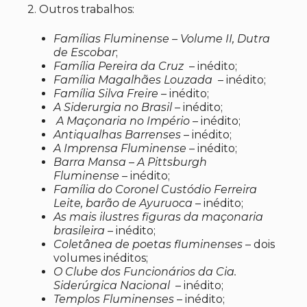
2. Outros trabalhos:
Famílias Fluminense – Volume II, Dutra
de Escobar
;
Família Pereira da Cruz
– inédito;
Família Magalhães Louzada
– inédito;
Família Silva Freire
– inédito;
A Siderurgia no Brasil
– inédito;
A Maçonaria no Império
– inédito;
Antiqualhas Barrenses
– inédito;
A Imprensa Fluminense
– inédito;
Barra Mansa – A Pittsburgh
Fluminense
– inédito;
Família do Coronel Custódio Ferreira
Leite, barão de Ayuruoca
– inédito;
As mais ilustres figuras da maçonaria
brasileira
– inédito;
Coletânea de poetas fluminenses
– dois
volumes inéditos;
O Clube dos Funcionários da Cia.
Siderúrgica Nacional
– inédito;
Templos Fluminenses
– inédito;