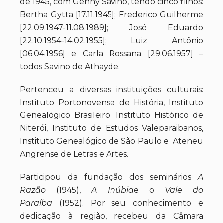
de 1945, com Genny Savino, tendo cinco filhos:
Bertha Gytta [17.11.1945]; Frederico Guilherme
[22.09.1947-11.08.1989]; José Eduardo
[22.10.1954-14.02.1955]; Luiz Antônio
[06.04.1956] e Carla Rossana [29.06.1957] –
todos Savino de Athayde.
Pertenceu a diversas instituições culturais:
Instituto Portonovense de História, Instituto
Genealógico Brasileiro, Instituto Histórico de
Niterói, Instituto de Estudos Valeparaibanos,
Instituto Genealógico de São Paulo e Ateneu
Angrense de Letras e Artes.
Participou da fundação dos seminários
A
Razão
(1945),
A Inúbia
e o
Vale do
Paraíba
(1952). Por seu conhecimento e
dedicação à região, recebeu da Câmara