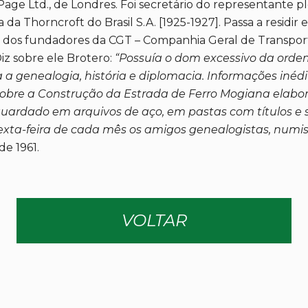
age Ltd., de Londres. Foi secretário do representante pl
a da Thorncroft do Brasil S.A. [1925-1927]. Passa a residi
um dos fundadores da CGT – Companhia Geral de Transpo
Diz sobre ele Brotero:
“Possuía o dom excessivo da ordem,
a genealogia, história e diplomacia. Informações inéd
re a Construção da Estrada de Ferro Mogiana elaborad
 guardado em arquivos de aço, em pastas com títulos e
xta-feira de cada mês os amigos genealogistas, numism
de 1961.
VOLTAR