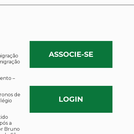
ASSOCIE-SE
migração
migração
ento –
ronos de
LOGIN
olégio
tido
após a
por Bruno