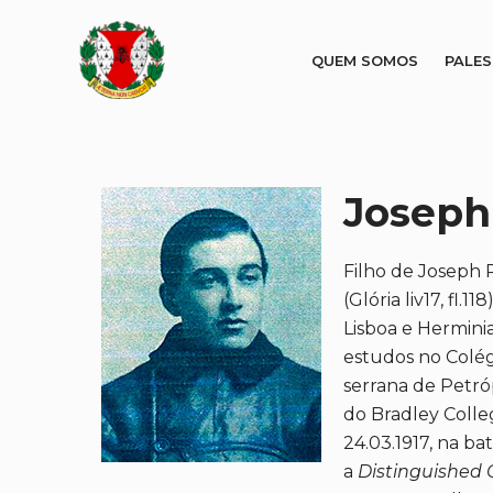
QUEM SOMOS
PALE
Joseph
Filho de Joseph 
(Glória liv17, fl
Lisboa e Hermini
estudos no Colégi
serrana de Petró
do Bradley Colle
24.03.1917, na b
a
Distinguished