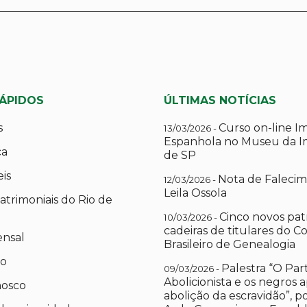
RÁPIDOS
ÚLTIMAS NOTÍCIAS
s
Curso on-line I
13/03/2026 -
Espanhola no Museu da I
ca
de SP
eis
Nota de Falecim
12/03/2026 -
Leila Ossola
atrimoniais do Rio de
Cinco novos pat
10/03/2026 -
cadeiras de titulares do C
ensal
Brasileiro de Genealogia
io
Palestra “O Par
09/03/2026 -
Abolicionista e os negros 
nosco
abolição da escravidão”, 