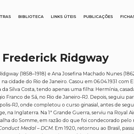
STRAS
BIBLIOTECA
LINKS ÚTEIS
PUBLICAÇÕES
FICHA
 Frederick Ridgway
Ridgway (1858–1918) e Ana Josefina Machado Nunes (1862
.118) na cidade do Rio de Janeiro. Casou em 06.04.1931 com E
a da Silva Costa, tendo apenas uma filha: Hermínia, casa
o Franco de Sá, no Rio de Janeiro-RJ. Depois, seguiu par
polis-RJ, onde completou o curso ginasial, antes de segu
ge, na Inglaterra. Na 1ª Grande Guerra, serviu na Royal 
atalha do Somme, em razão do que foi condecorado pelo r
 Conduct Medal – DCM.
Em 1920, retornou ao Brasil, pas