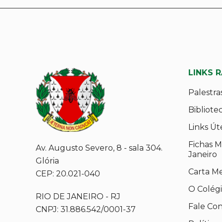
LINKS 
Palestra
Bibliote
Links Út
Fichas M
Av. Augusto Severo, 8 - sala 304.
Janeiro
Glória
Carta M
CEP: 20.021-040
O Colég
RIO DE JANEIRO - RJ
Fale Co
CNPJ: 31.886.542/0001-37