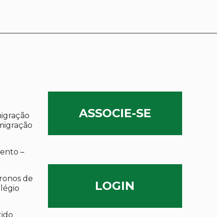
ASSOCIE-SE
migração
migração
ento –
ronos de
LOGIN
olégio
tido