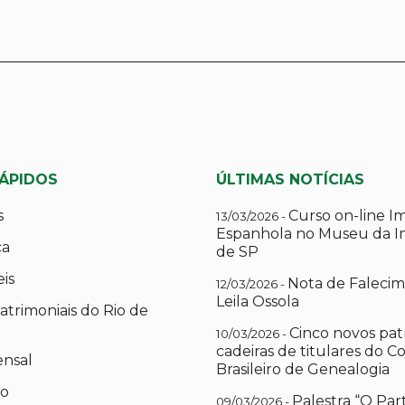
RÁPIDOS
ÚLTIMAS NOTÍCIAS
s
Curso on-line I
13/03/2026 -
Espanhola no Museu da I
ca
de SP
eis
Nota de Falecim
12/03/2026 -
Leila Ossola
atrimoniais do Rio de
Cinco novos pat
10/03/2026 -
cadeiras de titulares do C
ensal
Brasileiro de Genealogia
io
Palestra “O Par
09/03/2026 -