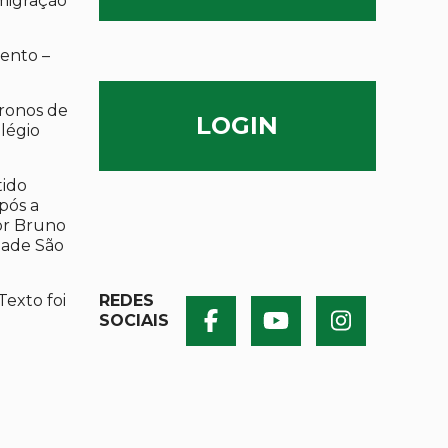
migração
ento –
ronos de
LOGIN
olégio
tido
após a
por Bruno
dade São
Texto foi
REDES
SOCIAIS