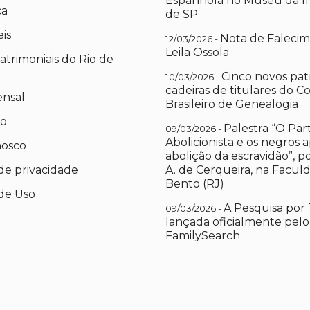
Espanhola no Museu da I
ca
de SP
eis
Nota de Falecim
12/03/2026 -
Leila Ossola
atrimoniais do Rio de
Cinco novos pat
10/03/2026 -
cadeiras de titulares do C
ensal
Brasileiro de Genealogia
io
Palestra “O Par
09/03/2026 -
Abolicionista e os negros 
nosco
abolição da escravidão”, 
 de privacidade
A. de Cerqueira, na Facul
Bento (RJ)
de Uso
A Pesquisa por 
09/03/2026 -
lançada oficialmente pelo
FamilySearch