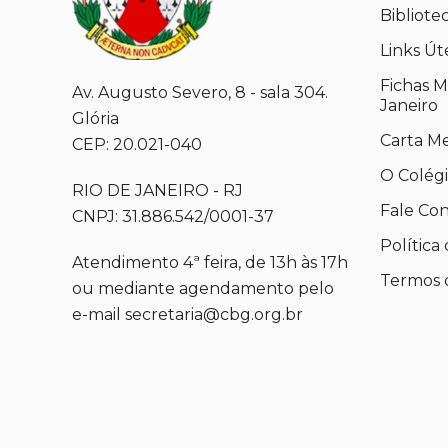
Bibliote
Links Út
Fichas M
Av. Augusto Severo, 8 - sala 304.
Janeiro
Glória
Carta M
CEP: 20.021-040
O Colég
RIO DE JANEIRO - RJ
Fale Co
CNPJ: 31.886.542/0001-37
Política
Atendimento 4ª feira, de 13h às 17h
Termos 
ou mediante agendamento pelo
e-mail secretaria@cbg.org.br