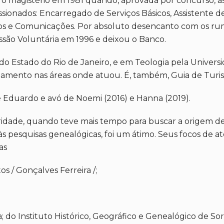
o magistério em 1981 quando, aprovada por concurso, as
onados: Encarregado de Serviços Básicos, Assistente de
s e Comunicações. Por absoluto desencanto com os rumos
ssão Voluntária em 1996 e deixou o Banco.
 Estado do Rio de Janeiro, e em Teologia pela Universid
içoamento nas áreas onde atuou. É, também, Guia de Tur
 e Eduardo e avó de Noemi (2016) e Hanna (2019).
ridade, quando teve mais tempo para buscar a origem 
 às pesquisas genealógicas, foi um átimo. Seus focos de 
as
s / Gonçalves Ferreira /;
 do Instituto Histórico, Geográfico e Genealógico de So