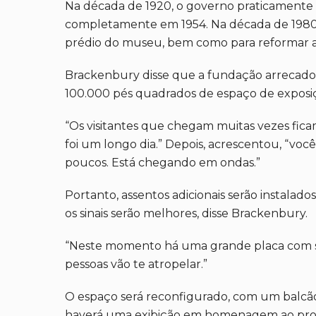
Na década de 1920, o governo praticamente 
completamente em 1954. Na década de 1980, o
prédio do museu, bem como para reformar a
Brackenbury disse que a fundação arrecado
100.000 pés quadrados de espaço de exposiç
“Os visitantes que chegam muitas vezes ficam
foi um longo dia.” Depois, acrescentou, “voc
poucos. Está chegando em ondas.”
Portanto, assentos adicionais serão instalado
os sinais serão melhores, disse Brackenbury.
“Neste momento há uma grande placa com seta
pessoas vão te atropelar.”
O espaço será reconfigurado, com um balcão
haverá uma exibição em homenagem ao propó