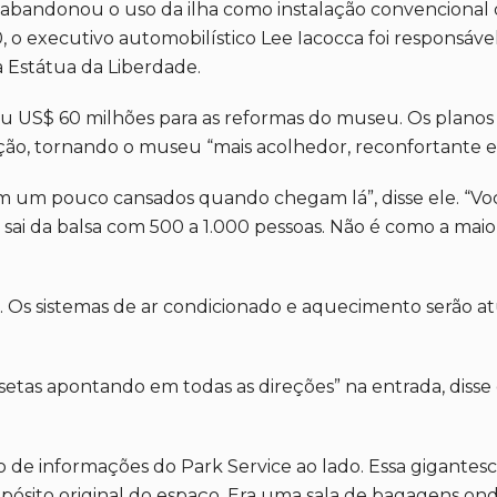
abandonou o uso da ilha como instalação convencional d
 executivo automobilístico Lee Iacocca foi responsável 
 Estátua da Liberdade.
u US$ 60 milhões para as reformas do museu. Os plano
ão, tornando o museu “mais acolhedor, reconfortante e 
 um pouco cansados ​​quando chegam lá”, disse ele. “Voc
ê sai da balsa com 500 a 1.000 pessoas. Não é como a ma
s. Os sistemas de ar condicionado e aquecimento serão atu
s apontando em todas as direções” na entrada, disse ele
 de informações do Park Service ao lado. Essa gigantes
sito original do espaço. Era uma sala de bagagens ond