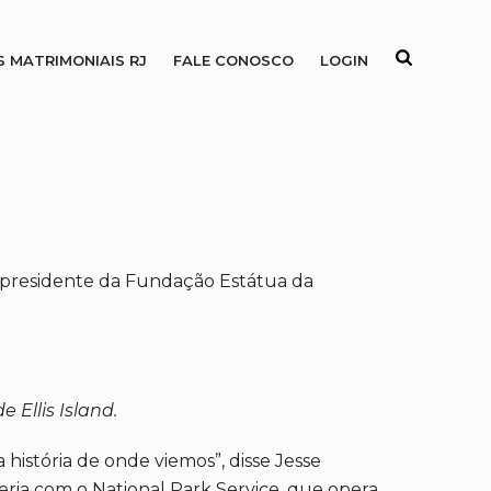
S MATRIMONIAIS RJ
FALE CONOSCO
LOGIN
o presidente da Fundação Estátua da
 Ellis Island.
istória de onde viemos”, disse Jesse
eria com o National Park Service, que opera