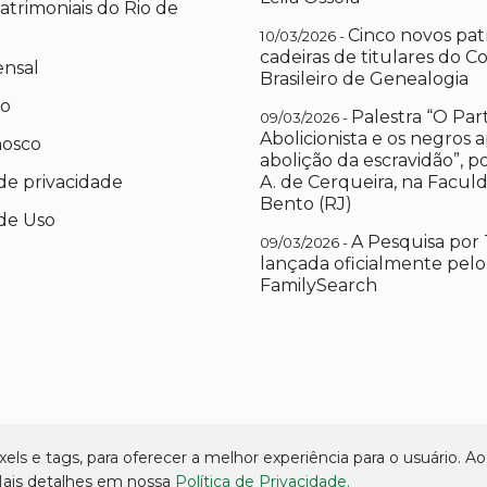
atrimoniais do Rio de
Cinco novos pat
10/03/2026 -
cadeiras de titulares do C
ensal
Brasileiro de Genealogia
io
Palestra “O Par
09/03/2026 -
Abolicionista e os negros 
nosco
abolição da escravidão”, 
 de privacidade
A. de Cerqueira, na Facul
Bento (RJ)
de Uso
A Pesquisa por 
09/03/2026 -
lançada oficialmente pelo
FamilySearch
els e tags, para oferecer a melhor experiência para o usuário. Ao 
 Mais detalhes em nossa
Política de Privacidade.