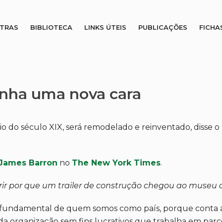
STRAS
BIBLIOTECA
LINKS ÚTEIS
PUBLICAÇÕES
FICHA
anha uma nova cara
o do século XIX, será remodelado e reinventado, disse 
James Barron
no
The New York Times
.
ir por que um trailer de construção chegou ao museu de
 fundamental de quem somos como país, porque conta a h
a organização sem fins lucrativos que trabalha em parc