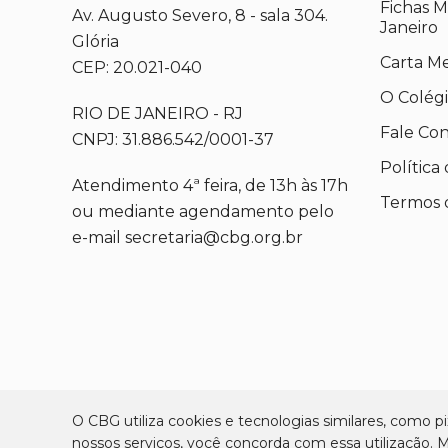
Fichas M
Av. Augusto Severo, 8 - sala 304.
Janeiro
Glória
Carta M
CEP: 20.021-040
O Colég
RIO DE JANEIRO - RJ
Fale Co
CNPJ: 31.886.542/0001-37
Política
Atendimento 4ª feira, de 13h às 17h
Termos 
ou mediante agendamento pelo
e-mail secretaria@cbg.org.br
O CBG utiliza cookies e tecnologias similares, como pix
nossos serviços, você concorda com essa utilização.