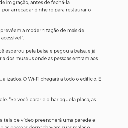
e imigração, antes de fechá-la
por arrecadar dinheiro para restaurar o
s prevêem a modernização de mais de
acessível”.
ê esperou pela balsa e pegou a balsa, e já
ioria dos museus onde as pessoas entram aos
alizados. O Wi-Fi chegará a todo o edifício. E
. “Se você parar e olhar aquela placa, as
ca tela de vídeo preencherá uma parede e
e as pessoas despachavam suas malas e