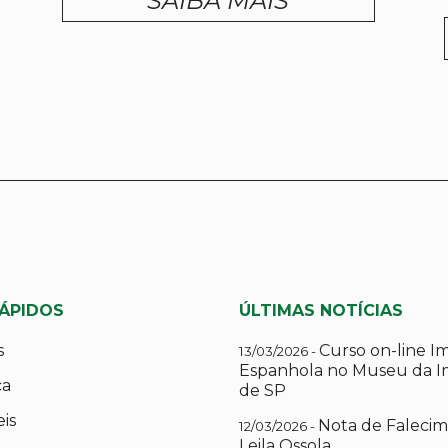
SAIBA MAIS
RÁPIDOS
ÚLTIMAS NOTÍCIAS
s
Curso on-line I
13/03/2026 -
Espanhola no Museu da I
ca
de SP
eis
Nota de Falecim
12/03/2026 -
Leila Ossola