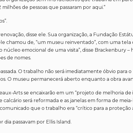
2 milhões de pessoas que passaram por aqui.”
s”.
ovação, disse ele. Sua organização, a Fundação Estátua 
ele chamou de, “um museu reinventado”, com uma tela d
“o núcleo emocional de uma visita”, disse Brackenbury –
ões de nomes.
ssada. O trabalho não será imediatamente óbvio para o 
icos. O museu permanecerá aberto enquanto a obra avanç
aux-Arts se encaixarão em um “projeto de melhoria de i
 e calcário será reformada e as janelas em forma de meia
comunicado que o trabalho era “crítico para a proteção a
 dia passavam por Ellis Island.