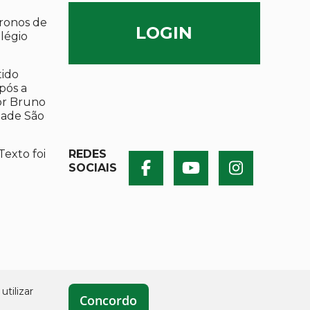
ronos de
LOGIN
olégio
tido
após a
por Bruno
dade São
Texto foi
REDES
SOCIAIS
utilizar
Concordo