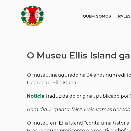
QUEM SOMOS
PALE
O Museu Ellis Island g
O museu, inaugurado há 34 anos num edifíci
Liberdade-Ellis Island.
Notícia
traduzida do original, publicado por
Bom dia. É quinta-feira. Hoje vamos descobr
O museu em Ellis Island “conta uma história
Brackenbury, presidente e executivo-chefe d