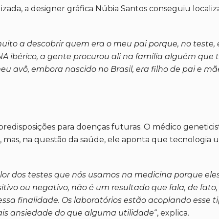
zada, a designer gráfica Núbia Santos conseguiu localiza
 muito a descobrir quem era o meu pai porque, no teste,
ibérico, a gente procurou ali na família alguém que 
u avô, embora nascido no Brasil, era filho de pai e mã
disposições para doenças futuras. O médico geneticista
, mas, na questão da saúde, ele aponta que tecnologia u
valor dos testes que nós usamos na medicina porque el
ositivo ou negativo, não é um resultado que fala, de fat
 essa finalidade. Os laboratórios estão acoplando esse 
is ansiedade do que alguma utilidade
“, explica.