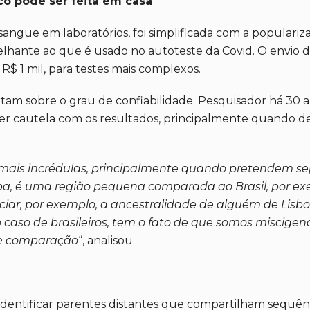
o pode ser feita em casa
 sangue em laboratórios, foi simplificada com a populariz
elhante ao que é usado no autoteste da Covid. O envio da
 R$ 1 mil, para testes mais complexos.
ertam sobre o grau de confiabilidade. Pesquisador há 30
r cautela com os resultados, principalmente quando de
mais incrédulas, principalmente quando pretendem sepa
pa, é uma região pequena comparada ao Brasil, por exe
nciar, por exemplo, a ancestralidade de alguém de Li
o caso de brasileiros, tem o fato de que somos miscig
 de comparação
“, analisou.
identificar parentes distantes que compartilham sequên