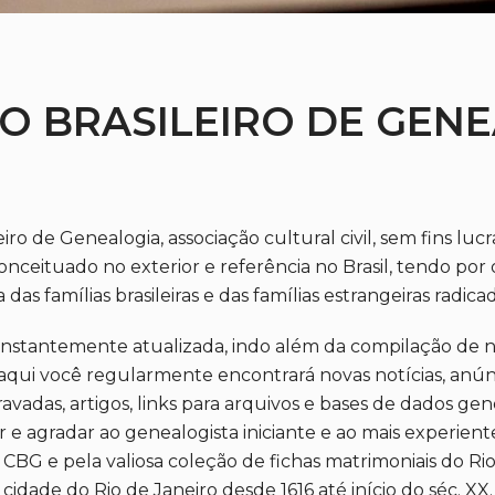
O BRASILEIRO DE GEN
ro de Genealogia, associação cultural civil, sem fins lucr
eituado no exterior e referência no Brasil, tendo por o
das famílias brasileiras e das famílias estrangeiras radicad
onstantemente atualizada, indo além da compilação de n
, aqui você regularmente encontrará novas notícias, an
vadas, artigos, links para arquivos e bases de dados genealó
r e agradar ao genealogista iniciante e ao mais experient
 CBG e pela valiosa coleção de fichas matrimoniais do Ri
cidade do Rio de Janeiro desde 1616 até início do séc. XX.