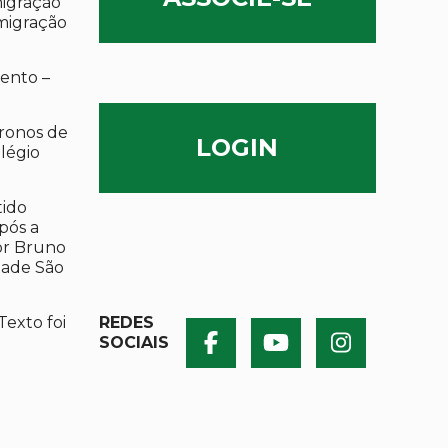
migração
migração
ento –
ronos de
LOGIN
olégio
tido
após a
por Bruno
dade São
Texto foi
REDES
SOCIAIS