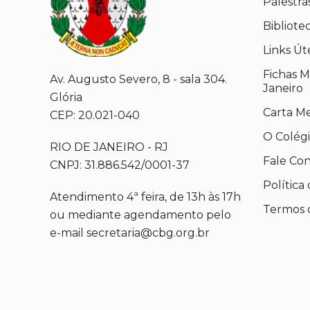
Palestra
Bibliote
Links Út
Fichas M
Av. Augusto Severo, 8 - sala 304.
Janeiro
Glória
Carta M
CEP: 20.021-040
O Colég
RIO DE JANEIRO - RJ
Fale Co
CNPJ: 31.886.542/0001-37
Política
Atendimento 4ª feira, de 13h às 17h
Termos 
ou mediante agendamento pelo
e-mail secretaria@cbg.org.br