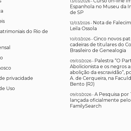
s
Curso on-line I
13/03/2026 -
Espanhola no Museu da I
ca
de SP
eis
Nota de Falecim
12/03/2026 -
Leila Ossola
atrimoniais do Rio de
Cinco novos pat
10/03/2026 -
cadeiras de titulares do C
ensal
Brasileiro de Genealogia
io
Palestra “O Par
09/03/2026 -
Abolicionista e os negros 
nosco
abolição da escravidão”, 
 de privacidade
A. de Cerqueira, na Facul
Bento (RJ)
de Uso
A Pesquisa por 
09/03/2026 -
lançada oficialmente pelo
FamilySearch