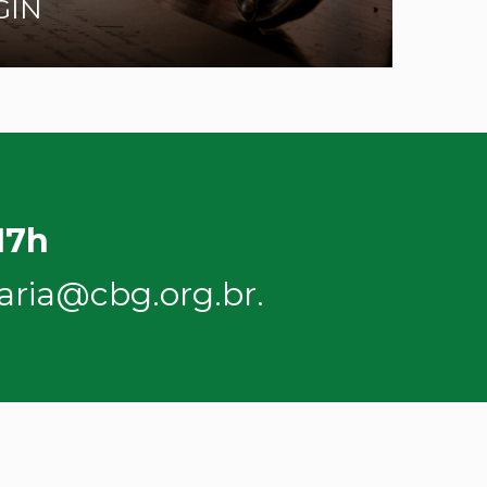
GIN
 17h
aria@cbg.org.br
.