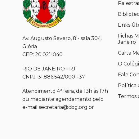
Palestra
Bibliote
Links Út
Fichas M
Av. Augusto Severo, 8 - sala 304.
Janeiro
Glória
Carta M
CEP: 20.021-040
O Colég
RIO DE JANEIRO - RJ
Fale Co
CNPJ: 31.886.542/0001-37
Política
Atendimento 4ª feira, de 13h às 17h
Termos 
ou mediante agendamento pelo
e-mail secretaria@cbg.org.br