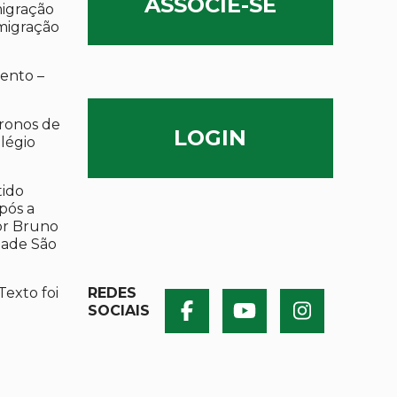
ASSOCIE-SE
migração
migração
ento –
ronos de
LOGIN
olégio
tido
após a
por Bruno
dade São
Texto foi
REDES
SOCIAIS