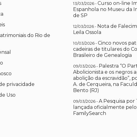
s
Curso on-line I
13/03/2026 -
Espanhola no Museu da I
ca
de SP
eis
Nota de Falecim
12/03/2026 -
Leila Ossola
atrimoniais do Rio de
Cinco novos pat
10/03/2026 -
cadeiras de titulares do C
ensal
Brasileiro de Genealogia
io
Palestra “O Par
09/03/2026 -
Abolicionista e os negros 
nosco
abolição da escravidão”, 
 de privacidade
A. de Cerqueira, na Facul
Bento (RJ)
de Uso
A Pesquisa por 
09/03/2026 -
lançada oficialmente pelo
FamilySearch