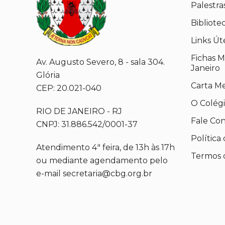
Palestra
Bibliote
Links Út
Fichas M
Av. Augusto Severo, 8 - sala 304.
Janeiro
Glória
Carta M
CEP: 20.021-040
O Colég
RIO DE JANEIRO - RJ
Fale Co
CNPJ: 31.886.542/0001-37
Política
Atendimento 4ª feira, de 13h às 17h
Termos 
ou mediante agendamento pelo
e-mail secretaria@cbg.org.br