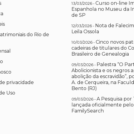
s
Curso on-line I
13/03/2026 -
Espanhola no Museu da I
ca
de SP
eis
Nota de Falecim
12/03/2026 -
Leila Ossola
atrimoniais do Rio de
Cinco novos pat
10/03/2026 -
cadeiras de titulares do C
ensal
Brasileiro de Genealogia
io
Palestra “O Par
09/03/2026 -
Abolicionista e os negros 
nosco
abolição da escravidão”, 
 de privacidade
A. de Cerqueira, na Facul
Bento (RJ)
de Uso
A Pesquisa por 
09/03/2026 -
lançada oficialmente pelo
FamilySearch