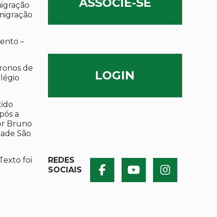
ASSOCIE-SE
migração
migração
ento –
ronos de
LOGIN
olégio
tido
após a
por Bruno
dade São
Texto foi
REDES
SOCIAIS