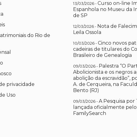
s
Curso on-line I
13/03/2026 -
Espanhola no Museu da I
ca
de SP
eis
Nota de Falecim
12/03/2026 -
Leila Ossola
atrimoniais do Rio de
Cinco novos pat
10/03/2026 -
cadeiras de titulares do C
ensal
Brasileiro de Genealogia
io
Palestra “O Par
09/03/2026 -
Abolicionista e os negros 
nosco
abolição da escravidão”, 
 de privacidade
A. de Cerqueira, na Facul
Bento (RJ)
de Uso
A Pesquisa por 
09/03/2026 -
lançada oficialmente pelo
FamilySearch