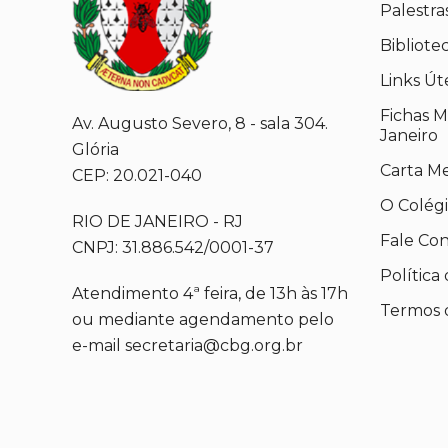
Palestra
Bibliote
Links Út
Fichas M
Av. Augusto Severo, 8 - sala 304.
Janeiro
Glória
Carta M
CEP: 20.021-040
O Colég
RIO DE JANEIRO - RJ
Fale Co
CNPJ: 31.886.542/0001-37
Política
Atendimento 4ª feira, de 13h às 17h
Termos 
ou mediante agendamento pelo
e-mail secretaria@cbg.org.br