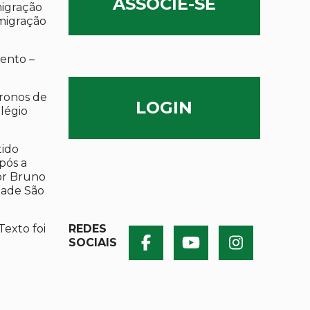
ASSOCIE-SE
migração
migração
ento –
ronos de
LOGIN
olégio
tido
após a
por Bruno
dade São
Texto foi
REDES
SOCIAIS