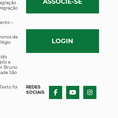
ASSOCIE-SE
migração
migração
ento –
ronos de
LOGIN
olégio
tido
após a
por Bruno
dade São
Texto foi
REDES
SOCIAIS