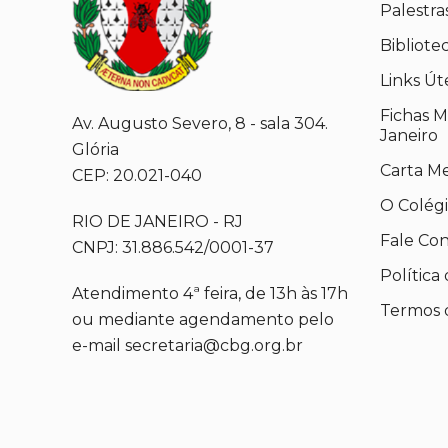
Palestra
Bibliote
Links Út
Fichas M
Av. Augusto Severo, 8 - sala 304.
Janeiro
Glória
Carta M
CEP: 20.021-040
O Colég
RIO DE JANEIRO - RJ
Fale Co
CNPJ: 31.886.542/0001-37
Política
Atendimento 4ª feira, de 13h às 17h
Termos 
ou mediante agendamento pelo
e-mail secretaria@cbg.org.br