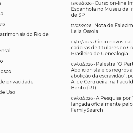
s
Curso on-line I
13/03/2026 -
Espanhola no Museu da I
ca
de SP
eis
Nota de Falecim
12/03/2026 -
Leila Ossola
atrimoniais do Rio de
Cinco novos pat
10/03/2026 -
cadeiras de titulares do C
ensal
Brasileiro de Genealogia
io
Palestra “O Par
09/03/2026 -
Abolicionista e os negros 
nosco
abolição da escravidão”, 
 de privacidade
A. de Cerqueira, na Facul
Bento (RJ)
de Uso
A Pesquisa por 
09/03/2026 -
lançada oficialmente pelo
FamilySearch