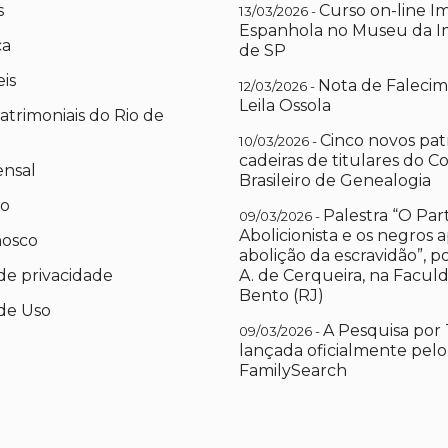
s
Curso on-line I
13/03/2026 -
Espanhola no Museu da I
ca
de SP
eis
Nota de Falecim
12/03/2026 -
Leila Ossola
atrimoniais do Rio de
Cinco novos pat
10/03/2026 -
cadeiras de titulares do C
ensal
Brasileiro de Genealogia
io
Palestra “O Par
09/03/2026 -
Abolicionista e os negros 
nosco
abolição da escravidão”, 
 de privacidade
A. de Cerqueira, na Facul
Bento (RJ)
de Uso
A Pesquisa por 
09/03/2026 -
lançada oficialmente pelo
FamilySearch