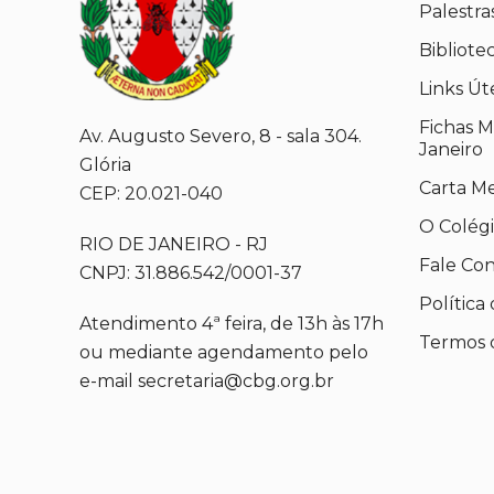
Palestra
Bibliote
Links Út
Fichas M
Av. Augusto Severo, 8 - sala 304.
Janeiro
Glória
Carta M
CEP: 20.021-040
O Colég
RIO DE JANEIRO - RJ
Fale Co
CNPJ: 31.886.542/0001-37
Política
Atendimento 4ª feira, de 13h às 17h
Termos 
ou mediante agendamento pelo
e-mail secretaria@cbg.org.br