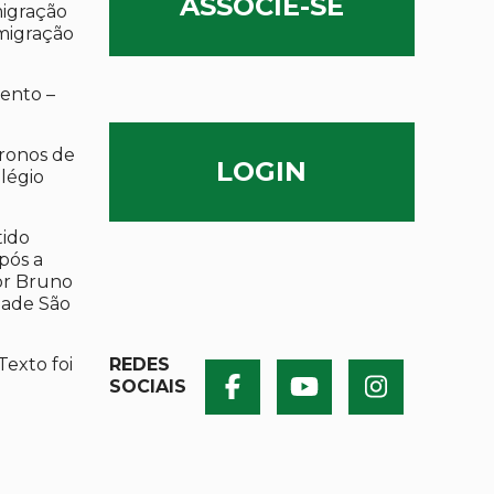
ASSOCIE-SE
migração
migração
ento –
ronos de
LOGIN
olégio
tido
após a
por Bruno
dade São
Texto foi
REDES
SOCIAIS