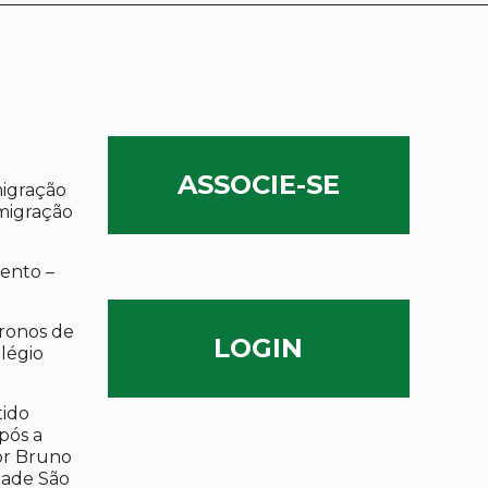
ASSOCIE-SE
migração
migração
ento –
ronos de
LOGIN
olégio
tido
após a
por Bruno
dade São