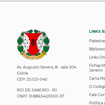
LINKS 
Palestra
Bibliote
Links Út
Fichas M
Av. Augusto Severo, 8 - sala 304.
Janeiro
Glória
Carta M
CEP: 20.021-040
O Colég
RIO DE JANEIRO - RJ
Fale Co
CNPJ: 31.886.542/0001-37
Política