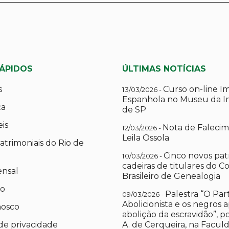
RÁPIDOS
ÚLTIMAS NOTÍCIAS
s
Curso on-line I
13/03/2026 -
Espanhola no Museu da I
ca
de SP
eis
Nota de Falecim
12/03/2026 -
Leila Ossola
atrimoniais do Rio de
Cinco novos pat
10/03/2026 -
cadeiras de titulares do C
ensal
Brasileiro de Genealogia
io
Palestra “O Par
09/03/2026 -
Abolicionista e os negros 
nosco
abolição da escravidão”, 
 de privacidade
A. de Cerqueira, na Facul