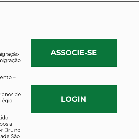
ASSOCIE-SE
migração
migração
ento –
ronos de
LOGIN
olégio
tido
após a
por Bruno
dade São