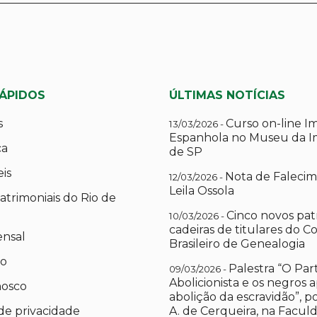
RÁPIDOS
ÚLTIMAS NOTÍCIAS
s
Curso on-line I
13/03/2026 -
Espanhola no Museu da I
ca
de SP
eis
Nota de Falecim
12/03/2026 -
Leila Ossola
atrimoniais do Rio de
Cinco novos pat
10/03/2026 -
cadeiras de titulares do C
ensal
Brasileiro de Genealogia
io
Palestra “O Par
09/03/2026 -
Abolicionista e os negros 
nosco
abolição da escravidão”, 
 de privacidade
A. de Cerqueira, na Facul