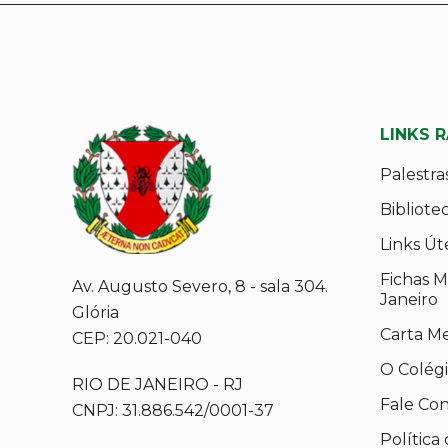
LINKS 
Palestra
Bibliote
Links Út
Fichas M
Av. Augusto Severo, 8 - sala 304.
Janeiro
Glória
Carta M
CEP: 20.021-040
O Colég
RIO DE JANEIRO - RJ
Fale Co
CNPJ: 31.886.542/0001-37
Política