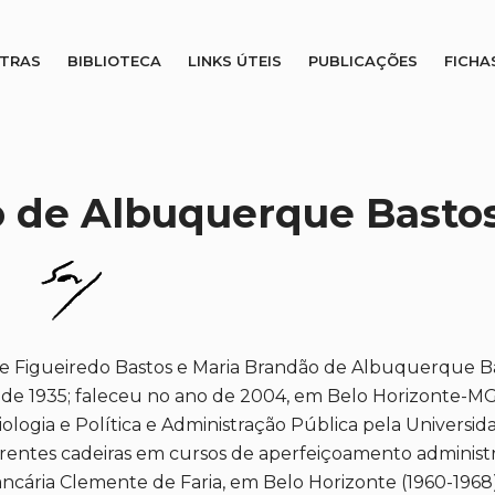
STRAS
BIBLIOTECA
LINKS ÚTEIS
PUBLICAÇÕES
FICHA
o de Albuquerque Basto
e Figueiredo Bastos e Maria Brandão de Albuquerque Bast
de 1935; faleceu no ano de 2004, em Belo Horizonte-MG,
ologia e Política e Administração Pública pela Universid
erentes cadeiras em cursos de aperfeiçoamento administr
ncária Clemente de Faria, em Belo Horizonte (1960-1968)