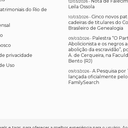
Nota de Falecim
12/03/2026 -
Leila Ossola
atrimoniais do Rio de
Cinco novos pat
10/03/2026 -
cadeiras de titulares do C
ensal
Brasileiro de Genealogia
io
Palestra “O Par
09/03/2026 -
Abolicionista e os negros 
nosco
abolição da escravidão”, 
 de privacidade
A. de Cerqueira, na Facul
Bento (RJ)
de Uso
A Pesquisa por 
09/03/2026 -
lançada oficialmente pelo
FamilySearch
els e tags, para oferecer a melhor experiência para o usuário. Ao 