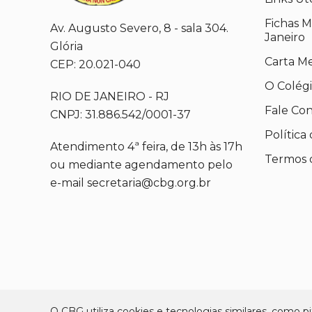
Fichas M
Av. Augusto Severo, 8 - sala 304.
Janeiro
Glória
Carta M
CEP: 20.021-040
O Colég
RIO DE JANEIRO - RJ
Fale Co
CNPJ: 31.886.542/0001-37
Política
Atendimento 4ª feira, de 13h às 17h
Termos 
ou mediante agendamento pelo
e-mail secretaria@cbg.org.br
O CBG utiliza cookies e tecnologias similares, como pix