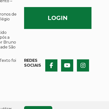
ento –
ronos de
LOGIN
olégio
tido
após a
por Bruno
dade São
Texto foi
REDES
SOCIAIS
utilizar