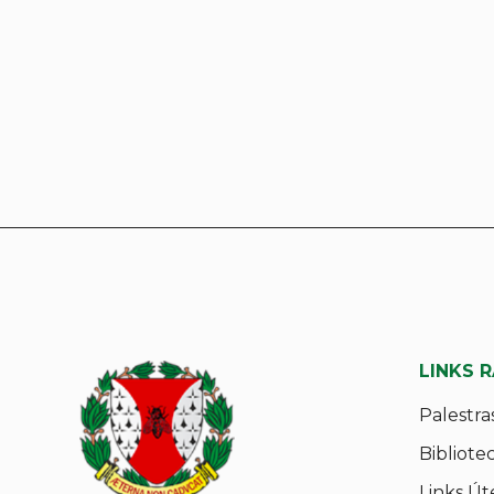
LINKS 
Palestra
Bibliote
Links Út