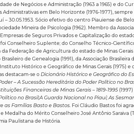
sidade de Negócios e Administração (1963 a 1965) e do C
Administrativas em Belo Horizonte (1976-1977), sempr
uí – 30.05.1953. Sócio efetivo do centro Piauiense de Belo
 Sociedade Mineira de Psicologia (1962). Membro da Assoc
s Empresas de Seguros Privados e Capitalização do estado
foi Conselheiro Suplente; do Conselho Técnico-Científic
ra da Federação de Agricultura do estado de Minas Gerais
o Brasileiro de Genealogia (1991), da Associação Brasileir
nstituto Histórico e Geográfico de Minas Gerais (1975) e d
ras destacam-se o
Dicionário Histórico e Geográfico do Es
Poder – A Sucessão Hereditária do Poder Político no Bras
stituições Financeiras de Minas Gerais – 1819-1995
(1997)
olítico no Brasil;A Guarda Nacional no Piauí; As Sesmar
 as Famílias Basto e Bastos.
Foi Cláudio Bastos foi ag
 e Medalha do Mérito Conselheiro José Antônio Saraiva (
mia Paulistana de História.