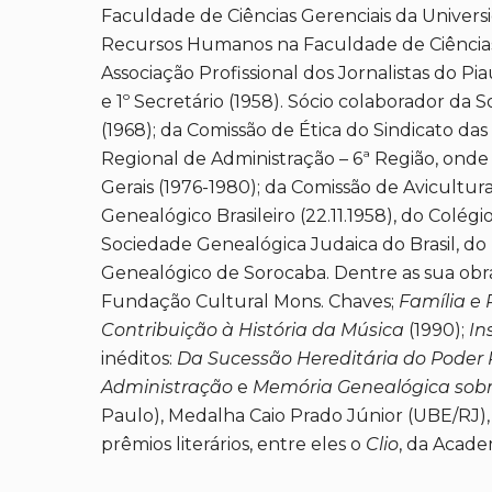
Faculdade de Ciências Gerenciais da Univer
Recursos Humanos na Faculdade de Ciências 
Associação Profissional dos Jornalistas do Pia
e 1º Secretário (1958). Sócio colaborador da
(1968); da Comissão de Ética do Sindicato da
Regional de Administração – 6ª Região, onde 
Gerais (1976-1980); da Comissão de Avicultu
Genealógico Brasileiro (22.11.1958), do Colégi
Sociedade Genealógica Judaica do Brasil, do I
Genealógico de Sorocaba. Dentre as sua ob
Fundação Cultural Mons. Chaves;
Família e 
Contribuição à História da Música
(1990);
In
inéditos:
Da Sucessão Hereditária do Poder P
Administração
e
Memória Genealógica sobre
Paulo), Medalha Caio Prado Júnior (UBE/RJ),
prêmios literários, entre eles o
Clio
, da Acade