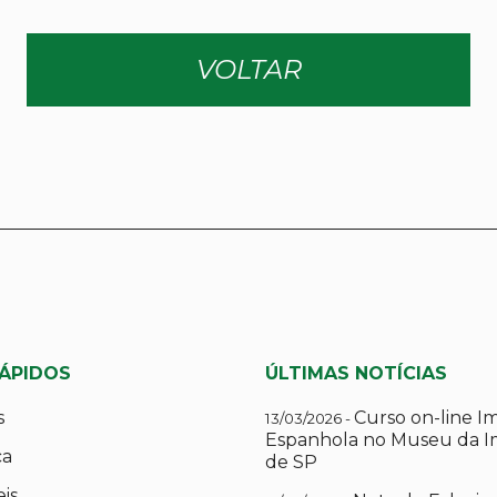
VOLTAR
RÁPIDOS
ÚLTIMAS NOTÍCIAS
s
Curso on-line I
13/03/2026 -
Espanhola no Museu da I
ca
de SP
eis