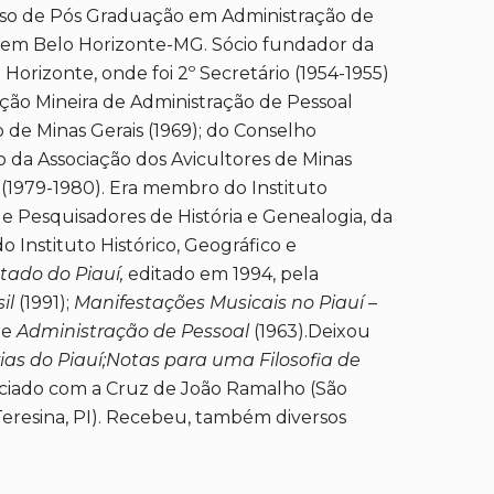
urso de Pós Graduação em Administração de
e em Belo Horizonte-MG. Sócio fundador da
 Horizonte, onde foi 2º Secretário (1954-1955)
iação Mineira de Administração de Pessoal
 de Minas Gerais (1969); do Conselho
o da Associação dos Avicultores de Minas
 (1979-1980). Era membro do Instituto
a de Pesquisadores de História e Genealogia, da
o Instituto Histórico, Geográfico e
tado do Piauí,
editado em 1994, pela
il
(1991);
Manifestações Musicais no Piauí –
 e
Administração de Pessoal
(1963).Deixou
ias do Piauí;Notas para uma Filosofia de
raciado com a Cruz de João Ramalho (São
Teresina, PI). Recebeu, também diversos