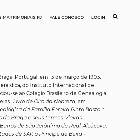
S MATRIMONIAIS RJ
FALE CONOSCO
LOGIN
Braga, Portugal, em 13 de março de 1903.
áldica, do Instituto Internacional de
ociou-se ao Colégio Brasileiro de Genealogia
 elas:
Livro de Oiro da Nobreza
, em
ealógica da Família Fereira Pinto Basto e
 de Braga e seus ter
mos:
Vieiras
Barros de São Jerônimo de Real, Alcácova,
tados de SAR o Príncipe de Beira
–