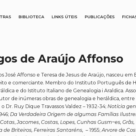
STRAS
BIBLIOTECA
LINKS ÚTEIS
PUBLICAÇÕES
FICHA
os de Araújo Affonso
s José Affonso e Teresa de Jesus de Araújo, nasceu em 
ito e comerciante. Membro do Instituto Português de Her
ldica e do Istituto Italiano de Genealogia i Araldica. Ass
utor de inúmeras obras de genealogia e heráldica, entre
o Dr. Ruy Dique Travassos Valdez – 1932-34;
Notícia gen
946;
Da Verdadeira Origem de algumas Famílias Ilustres
 Cotas
,
Jacomes
,
Costas, Lopes, Cunhas Gusm~es, Grãs, 
 de Briteiros, Ferreiras Santaréns,
– 1955;
Arvore de Cos