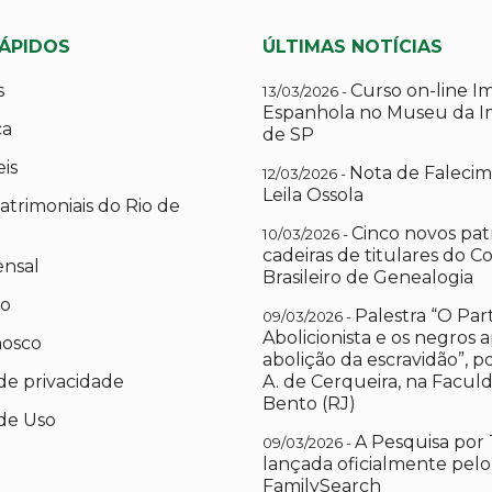
RÁPIDOS
ÚLTIMAS NOTÍCIAS
s
Curso on-line I
13/03/2026 -
Espanhola no Museu da I
ca
de SP
eis
Nota de Falecim
12/03/2026 -
Leila Ossola
atrimoniais do Rio de
Cinco novos pat
10/03/2026 -
cadeiras de titulares do C
ensal
Brasileiro de Genealogia
io
Palestra “O Par
09/03/2026 -
Abolicionista e os negros 
nosco
abolição da escravidão”, 
 de privacidade
A. de Cerqueira, na Facul
Bento (RJ)
de Uso
A Pesquisa por 
09/03/2026 -
lançada oficialmente pelo
FamilySearch