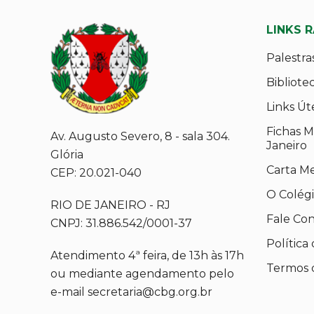
LINKS 
Palestra
Bibliote
Links Út
Fichas M
Av. Augusto Severo, 8 - sala 304.
Janeiro
Glória
Carta M
CEP: 20.021-040
O Colég
RIO DE JANEIRO - RJ
Fale Co
CNPJ: 31.886.542/0001-37
Política
Atendimento 4ª feira, de 13h às 17h
Termos 
ou mediante agendamento pelo
e-mail secretaria@cbg.org.br