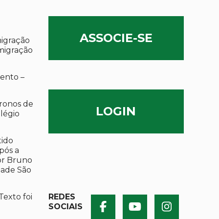
ASSOCIE-SE
migração
migração
ento –
ronos de
LOGIN
olégio
tido
após a
por Bruno
dade São
Texto foi
REDES
SOCIAIS