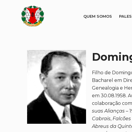
QUEM SOMOS
PALE
Doming
Filho de Domingo
Bacharel em Dire
Genealogia e Herá
em 30.08.1958. A
colaboração com 
suas Alianças –
1
Cabrais
,
Falcões
Abreus da Quinta