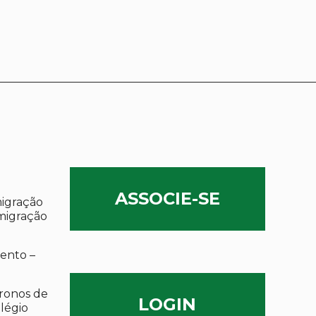
ASSOCIE-SE
migração
migração
ento –
ronos de
LOGIN
olégio