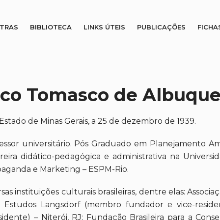
STRAS
BIBLIOTECA
LINKS ÚTEIS
PUBLICAÇÕES
FICHA
sco Tomasco de Albuqu
stado de Minas Gerais, a 25 de dezembro de 1939.
essor universitário. Pós Graduado em Planejamento Amb
reira didático-pedagógica e administrativa na Univer
paganda e Marketing – ESPM-Rio.
s instituições culturais brasileiras, dentre elas: Associa
e Estudos Langsdorf (membro fundador e vice-reside
idente) – Niterói, RJ; Fundação Brasileira para a Cons