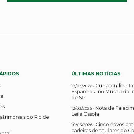
RÁPIDOS
ÚLTIMAS NOTÍCIAS
s
Curso on-line I
13/03/2026 -
Espanhola no Museu da I
ca
de SP
eis
Nota de Falecim
12/03/2026 -
Leila Ossola
atrimoniais do Rio de
Cinco novos pat
10/03/2026 -
cadeiras de titulares do C
ensal