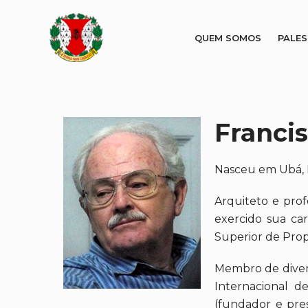
QUEM SOMOS
PALE
Franci
Nasceu em Ubá, E
Arquiteto e prof
exercido sua car
Superior de Pro
Membro de diversa
Internacional d
(fundador e pres