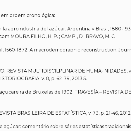
, em ordem cronológica:
en la agroindustria del azúcar. Argentina y Brasil, 188
 com MOURA FILHO, H. P. ; CAMPI, D.; BRAVO, M. C.
, 1560-1872: A macrodemographic reconstruction. Journal o
CO: REVISTA MULTIDISCILPLINAR DE HUMA- NIDADES, v. 6,
TORIOGRAFIA, v. 0, p. 62-79, 2013.5.
o açucareira de Bruxelas de 1902. TRAVESÍA – REVISTA D
EVISTA BRASILEIRA DE ESTATÍSTICA, v. 73, p. 21-46, 2012
çúcar: comentário sobre séries estatísticas tradicionais