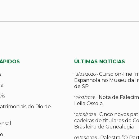
RÁPIDOS
ÚLTIMAS NOTÍCIAS
s
Curso on-line I
13/03/2026 -
Espanhola no Museu da I
ca
de SP
eis
Nota de Falecim
12/03/2026 -
Leila Ossola
atrimoniais do Rio de
Cinco novos pat
10/03/2026 -
cadeiras de titulares do C
ensal
Brasileiro de Genealogia
io
Palestra “O Par
09/03/2026 -