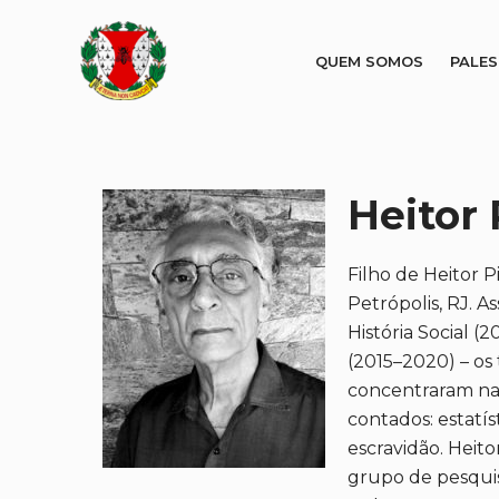
QUEM SOMOS
PALE
Heitor 
Filho de Heitor 
Petrópolis, RJ. 
História Social 
(2015–2020) – os
concentraram na 
contados: estatí
escravidão. Heito
grupo de pesquis