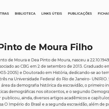
STRAS
BIBLIOTECA
LINKS ÚTEIS
PUBLICAÇÕES
FICHA
Pinto de Moura Filho
Pinto de Moura e Dea Pinto de Moura, nasceu a 22.10.1949
Associado ao CBG em 2 de setembro de 2013. Graduado e
(2003-2005) e Doutorado em História, dedicando-se ao tem
 três na Universidade Federal do Rio de Janeiro- UNIRIO
área da demografia histórica da escravidão, o primeiro
sticas demográficas nos oitocentos, e o segundo Demograf
r publicou, ainda, diversos artigos acadêmicos e capítulos
a O Império do Brasil e a segunda escravidão, além de p