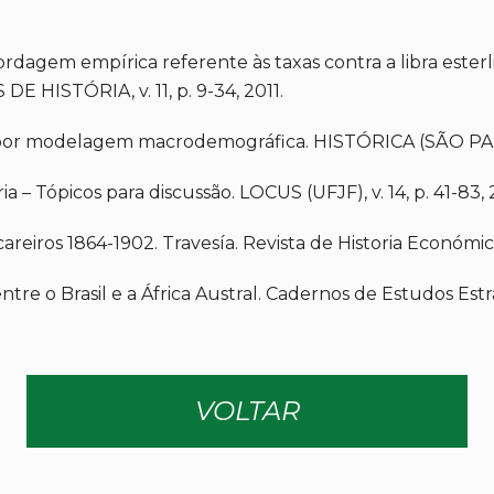
dagem empírica referente às taxas contra a libra esterlin
 HISTÓRIA, v. 11, p. 9-34, 2011.
 por modelagem macrodemográfica. HISTÓRICA (SÃO PAULO
a – Tópicos para discussão. LOCUS (UFJF), v. 14, p. 41-83,
eiros 1864-1902. Travesía. Revista de Historia Económica y 
e o Brasil e a África Austral. Cadernos de Estudos Estraté
VOLTAR