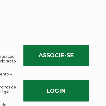
ASSOCIE-SE
migração
migração
ento –
ronos de
LOGIN
olégio
tido