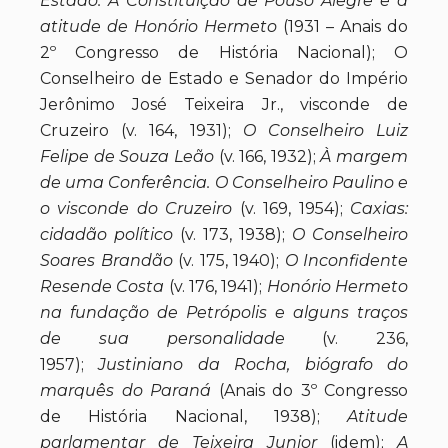
Estado. A Constituição de Pouso Alegre e a
atitude de Honório Hermeto
(1931 – Anais do
2º Congresso de História Nacional); O
Conselheiro de Estado e Senador do Império
Jerônimo José Teixeira Jr., visconde de
Cruzeiro (v. 164, 1931);
O Conselheiro Luiz
Felipe de Souza Leão
(v. 166, 1932);
À margem
de uma Conferência. O Conselheiro Paulino e
o visconde do Cruzeiro
(v. 169, 1954);
Caxias:
cidadão político
(v. 173, 1938);
O Conselheiro
Soares Brandão
(v. 175, 1940);
O Inconfidente
Resende Costa
(v. 176, 1941);
Honório Hermeto
na fundação de Petrópolis e alguns traços
de sua personalidade
(v. 236,
1957);
Justiniano da Rocha, biógrafo do
marquês do Paraná
(Anais do 3º Congresso
de História Nacional, 1938);
Atitude
parlamentar de Teixeira Junior
(idem);
A