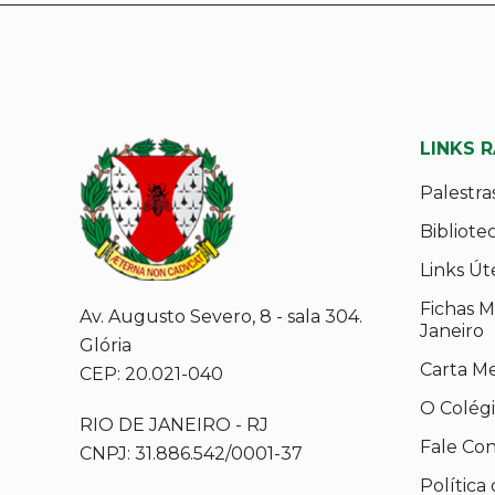
LINKS 
Palestra
Bibliote
Links Út
Fichas M
Av. Augusto Severo, 8 - sala 304.
Janeiro
Glória
Carta M
CEP: 20.021-040
O Colég
RIO DE JANEIRO - RJ
Fale Co
CNPJ: 31.886.542/0001-37
Política