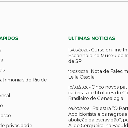
RÁPIDOS
ÚLTIMAS NOTÍCIAS
s
Curso on-line I
13/03/2026 -
Espanhola no Museu da I
ca
de SP
eis
Nota de Falecim
12/03/2026 -
Leila Ossola
atrimoniais do Rio de
Cinco novos pat
10/03/2026 -
cadeiras de titulares do C
ensal
Brasileiro de Genealogia
io
Palestra “O Par
09/03/2026 -
Abolicionista e os negros 
nosco
abolição da escravidão”, 
 de privacidade
A. de Cerqueira, na Facul