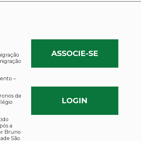
ASSOCIE-SE
migração
migração
ento –
ronos de
LOGIN
olégio
tido
após a
por Bruno
dade São