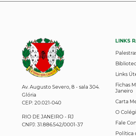
LINKS 
Palestra
Bibliote
Links Út
Fichas M
Av. Augusto Severo, 8 - sala 304.
Janeiro
Glória
Carta M
CEP: 20.021-040
O Colég
RIO DE JANEIRO - RJ
Fale Co
CNPJ: 31.886.542/0001-37
Política