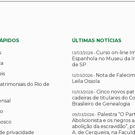
RÁPIDOS
ÚLTIMAS NOTÍCIAS
s
Curso on-line I
13/03/2026 -
Espanhola no Museu da I
ca
de SP
eis
Nota de Falecim
12/03/2026 -
Leila Ossola
atrimoniais do Rio de
Cinco novos pat
10/03/2026 -
cadeiras de titulares do C
ensal
Brasileiro de Genealogia
io
Palestra “O Par
09/03/2026 -
Abolicionista e os negros 
nosco
abolição da escravidão”, 
 de privacidade
A. de Cerqueira, na Facul