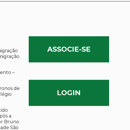
ASSOCIE-SE
migração
migração
ento –
ronos de
LOGIN
olégio
tido
após a
por Bruno
dade São