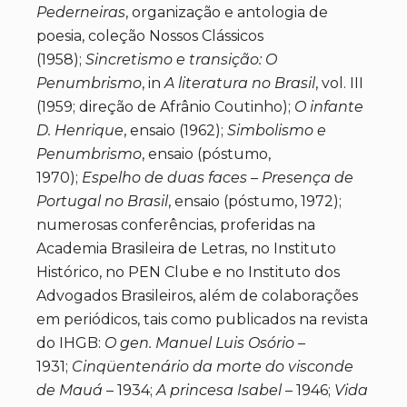
Pederneiras
, organização e antologia de
poesia, coleção Nossos Clássicos
(1958);
Sincretismo e transição: O
Penumbrismo
, in
A literatura no Brasil
, vol. III
(1959; direção de Afrânio Coutinho);
O infante
D. Henrique
, ensaio (1962);
Simbolismo e
Penumbrismo
, ensaio (póstumo,
1970);
Espelho de duas faces – Presença de
Portugal no Brasil
, ensaio (póstumo, 1972);
numerosas conferências, proferidas na
Academia Brasileira de Letras, no Instituto
Histórico, no PEN Clube e no Instituto dos
Advogados Brasileiros, além de colaborações
em periódicos, tais como publicados na revista
do IHGB:
O gen. Manuel Luis Osório
–
1931;
Cinqüentenário da morte do visconde
de Mauá
– 1934;
A princesa Isabel
– 1946;
Vida