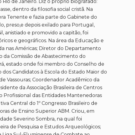
Rio de Janeiro. Diz o próprio biografado:
e, dentro da filosofia social cristã. Na
 era Tenente e fazia parte do Gabinete do
o, preso,e depois exilado para Portugal,
 anistiado e promovido a capitão, foi
óricos e geográficos. Na área da Educação e
ada nas Américas; Diretor do Departamento
vo da Comissão de Abastecimento do
eará, estado onde foi membro do Conselho de
o dos Candidatos à Escola do Estado Maior do
ras de Vassouras; Coordenador Acadêmico da
dente da Associação Brasileira de Centros
ão Profissional das Entidades Mantenedoras
iva Central do 1º Congresso Brasileiro de
doras de Ensino Superior ABM. Criou, em
dade Severino Sombra, na qual foi
eira de Pesquisa e Estudos Arqueológicos;
a Liga Sul-Fluminense de Combate ao