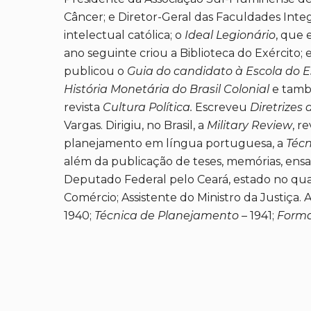
Câncer; e Diretor-Geral das Faculdades Integ
intelectual católica; o
Ideal Legionário
, que 
ano seguinte criou a Biblioteca do Exército;
publicou o
Guia do candidato à Escola do 
História Monetária do Brasil Colonial
e tam
revista
Cultura Política.
Escreveu
Diretrizes 
Vargas. Dirigiu, no Brasil, a
Military Review
, r
planejamento em língua portuguesa, a
Téc
além da publicação de teses, memórias, ensai
Deputado Federal pelo Ceará, estado no qual
Comércio; Assistente do Ministro da Justiça. 
1940;
Técnica de Planejamento
– 1941;
Forma