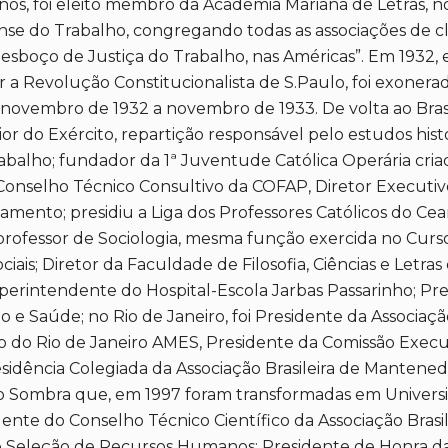
nos, foi eleito membro da Academia Mariana de Letras, no 
se do Trabalho, congregando todas as associações de class
o esboço de Justiça do Trabalho, nas Américas”. Em 1932,
r a Revolução Constitucionalista de S.Paulo, foi exonerad
ovembro de 1932 a novembro de 1933. De volta ao Brasil,
or do Exército, repartição responsável pelo estudos hist
rabalho; fundador da 1ª Juventude Católica Operária cri
Conselho Técnico Consultivo da COFAP, Diretor Executi
ejamento; presidiu a Liga dos Professores Católicos do C
 professor de Sociologia, mesma função exercida no Curs
ociais; Diretor da Faculdade de Filosofia, Ciências e Let
rintendente do Hospital-Escola Jarbas Passarinho; Presi
o e Saúde; no Rio de Janeiro, foi Presidente da Associaç
o do Rio de Janeiro AMES, Presidente da Comissão Execut
sidência Colegiada da Associação Brasileira de Mantene
no Sombra que, em 1997 foram transformadas em Universi
nte do Conselho Técnico Científico da Associação Brasil
e Seleção de Recursos Humanos; Presidente de Honra d