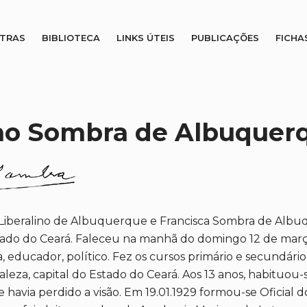
STRAS
BIBLIOTECA
LINKS ÚTEIS
PUBLICAÇÕES
FICHA
no Sombra de Albuquer
 Liberalino de Albuquerque e Francisca Sombra de Alb
do do Ceará. Faleceu na manhã do domingo 12 de março d
sta, educador, político. Fez os cursos primário e secundá
aleza, capital do Estado do Ceará. Aos 13 anos, habituou-se 
havia perdido a visão. Em 19.01.1929 formou-se Oficial d