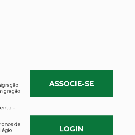
ASSOCIE-SE
migração
migração
ento –
ronos de
LOGIN
olégio