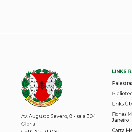
LINKS 
Palestra
Bibliote
Links Út
Fichas M
Av. Augusto Severo, 8 - sala 304.
Janeiro
Glória
Carta M
CEP: 20.021-040