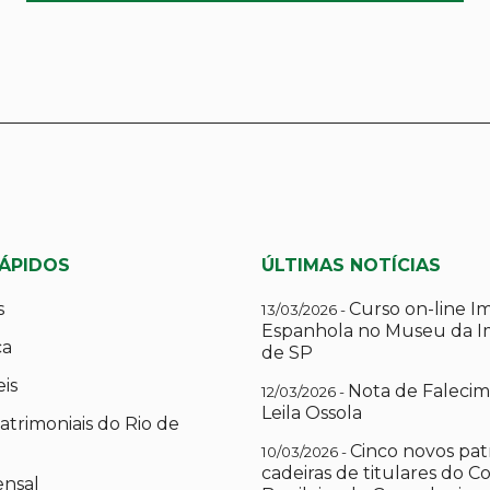
RÁPIDOS
ÚLTIMAS NOTÍCIAS
s
Curso on-line I
13/03/2026 -
Espanhola no Museu da I
ca
de SP
eis
Nota de Falecim
12/03/2026 -
Leila Ossola
atrimoniais do Rio de
Cinco novos pat
10/03/2026 -
cadeiras de titulares do C
ensal