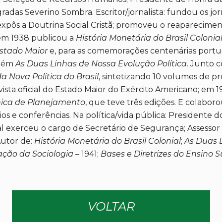
radas Severino Sombra. Escritor/jornalista: fundou os jor
expôs a Doutrina Social Cristã; promoveu o reaparecime
 em 1938 publicou a
História Monetária do Brasil Colonial
Estado Maior
e, para as comemorações centenárias port
bém
As Duas Linhas de Nossa Evolução Política.
Junto c
da Nova Política do Brasil
, sintetizando 10 volumes de 
evista oficial do Estado Maior do Exército Americano; em 
nica de Planejamento
, que teve três edições. E colaboro
os e conferências. Na política/vida pública: Presidente d
 exerceu o cargo de Secretário de Segurança; Assessor d
Autor de:
História Monetária do Brasil Colonial
;
As Duas 
ção da Sociologia
– 1941;
Bases e Diretrizes do Ensino S
VOLTAR