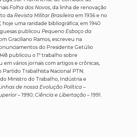
nais
Folha dos Novos
, da linha de renovação
nto da
Revista Militar Brasileira
em 1936 e no
,
hoje uma raridade bibliográfica; em 1940
uguesas publicou
Pequeno Esboço da
om Graciliano Ramos, escreveu na
pronunciamentos do Presidente Getúlio
1948 publicou o 1º trabalho sobre
u em vários jornais com artigos e crônicas,
o Partido Trabalhista Nacional PTN;
o Ministro do Trabalho, Indústria e
Linhas de nossa Evolução Política
–
uperior
– 1990;
Ciência e Libertação
– 1991.