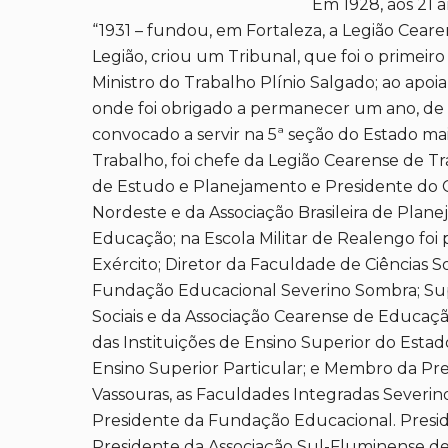
Em 1928, aos 21 a
“1931 – fundou, em Fortaleza, a Legião Cearen
Legião, criou um Tribunal, que foi o primeir
Ministro do Trabalho Plínio Salgado; ao apoia
onde foi obrigado a permanecer um ano, de n
convocado a servir na 5ª seção do Estado mai
Trabalho, foi chefe da Legião Cearense de T
de Estudo e Planejamento e Presidente do 
Nordeste e da Associação Brasileira de Plan
Educação; na Escola Militar de Realengo foi
Exército; Diretor da Faculdade de Ciências S
Fundação Educacional Severino Sombra; Supe
Sociais e da Associação Cearense de Educaçã
das Instituições de Ensino Superior do Estad
Ensino Superior Particular; e Membro da Pre
Vassouras, as Faculdades Integradas Severi
Presidente da Fundação Educacional. Preside
Presidente da Associação Sul-Fluminense d