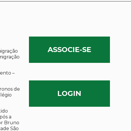
ASSOCIE-SE
migração
migração
ento –
ronos de
LOGIN
olégio
tido
após a
por Bruno
dade São