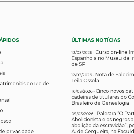
RÁPIDOS
ÚLTIMAS NOTÍCIAS
s
Curso on-line I
13/03/2026 -
Espanhola no Museu da I
ca
de SP
eis
Nota de Falecim
12/03/2026 -
Leila Ossola
atrimoniais do Rio de
Cinco novos pat
10/03/2026 -
cadeiras de titulares do C
ensal
Brasileiro de Genealogia
io
Palestra “O Par
09/03/2026 -
Abolicionista e os negros 
nosco
abolição da escravidão”, 
 de privacidade
A. de Cerqueira, na Facul