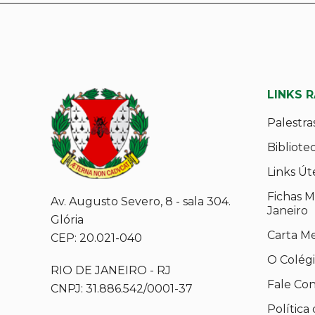
LINKS 
Palestra
Bibliote
Links Út
Fichas M
Av. Augusto Severo, 8 - sala 304.
Janeiro
Glória
Carta M
CEP: 20.021-040
O Colég
RIO DE JANEIRO - RJ
Fale Co
CNPJ: 31.886.542/0001-37
Política