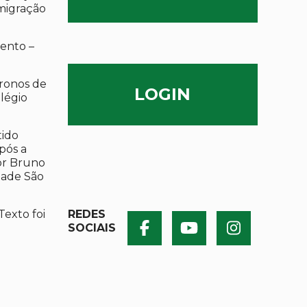
migração
ento –
ronos de
LOGIN
olégio
tido
após a
por Bruno
dade São
Texto foi
REDES
SOCIAIS