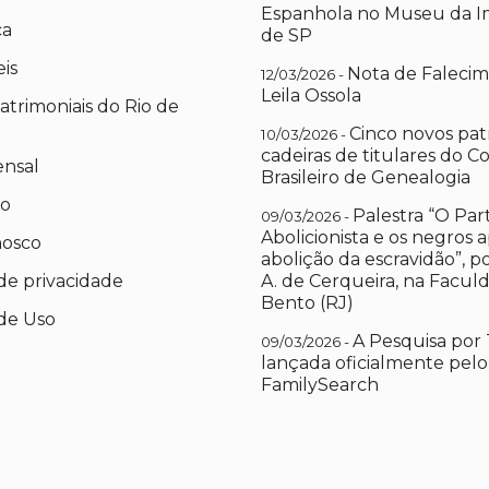
Espanhola no Museu da I
ca
de SP
eis
Nota de Falecim
12/03/2026 -
Leila Ossola
atrimoniais do Rio de
Cinco novos pat
10/03/2026 -
cadeiras de titulares do C
ensal
Brasileiro de Genealogia
io
Palestra “O Par
09/03/2026 -
Abolicionista e os negros 
nosco
abolição da escravidão”, 
 de privacidade
A. de Cerqueira, na Facul
Bento (RJ)
de Uso
A Pesquisa por 
09/03/2026 -
lançada oficialmente pelo
FamilySearch