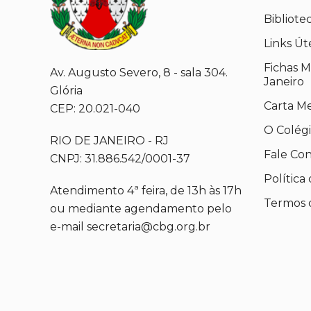
Bibliote
Links Út
Fichas M
Av. Augusto Severo, 8 - sala 304.
Janeiro
Glória
Carta M
CEP: 20.021-040
O Colég
RIO DE JANEIRO - RJ
Fale Co
CNPJ: 31.886.542/0001-37
Política
Atendimento 4ª feira, de 13h às 17h
Termos 
ou mediante agendamento pelo
e-mail secretaria@cbg.org.br