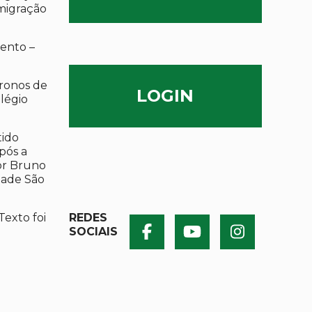
migração
ento –
ronos de
LOGIN
olégio
tido
após a
por Bruno
dade São
Texto foi
REDES
SOCIAIS