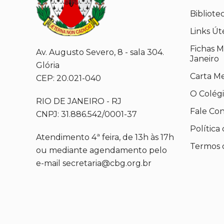
Bibliote
Links Út
Fichas M
Av. Augusto Severo, 8 - sala 304.
Janeiro
Glória
Carta M
CEP: 20.021-040
O Colég
RIO DE JANEIRO - RJ
Fale Co
CNPJ: 31.886.542/0001-37
Política
Atendimento 4ª feira, de 13h às 17h
Termos 
ou mediante agendamento pelo
e-mail secretaria@cbg.org.br