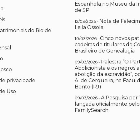
Espanhola no Museu da I
ca
de SP
eis
Nota de Falecim
12/03/2026 -
Leila Ossola
atrimoniais do Rio de
Cinco novos pat
10/03/2026 -
cadeiras de titulares do C
ensal
Brasileiro de Genealogia
io
Palestra “O Par
09/03/2026 -
Abolicionista e os negros 
nosco
abolição da escravidão”, 
 de privacidade
A. de Cerqueira, na Facul
Bento (RJ)
de Uso
A Pesquisa por 
09/03/2026 -
lançada oficialmente pelo
FamilySearch