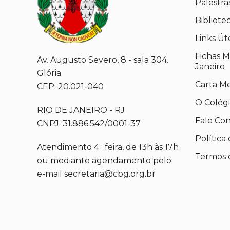
Palestra
Bibliote
Links Út
Fichas M
Av. Augusto Severo, 8 - sala 304.
Janeiro
Glória
Carta M
CEP: 20.021-040
O Colég
RIO DE JANEIRO - RJ
Fale Co
CNPJ: 31.886.542/0001-37
Política
Atendimento 4ª feira, de 13h às 17h
Termos 
ou mediante agendamento pelo
e-mail secretaria@cbg.org.br