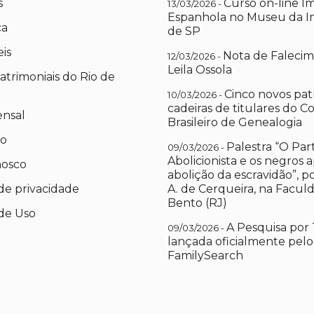
s
Curso on-line I
13/03/2026 -
Espanhola no Museu da I
ca
de SP
eis
Nota de Falecim
12/03/2026 -
Leila Ossola
atrimoniais do Rio de
Cinco novos pat
10/03/2026 -
cadeiras de titulares do C
ensal
Brasileiro de Genealogia
io
Palestra “O Par
09/03/2026 -
Abolicionista e os negros 
nosco
abolição da escravidão”, 
 de privacidade
A. de Cerqueira, na Facul
Bento (RJ)
de Uso
A Pesquisa por 
09/03/2026 -
lançada oficialmente pelo
FamilySearch