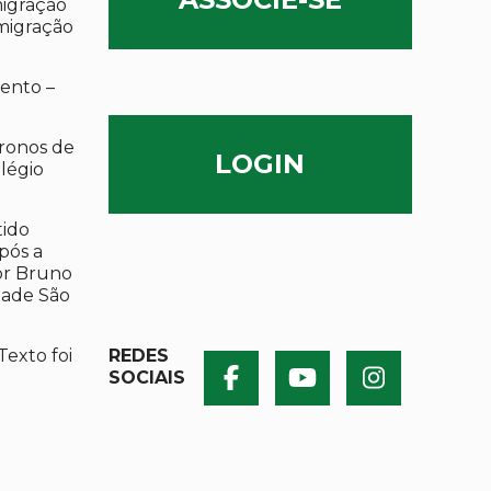
migração
migração
ento –
ronos de
LOGIN
olégio
tido
após a
por Bruno
dade São
Texto foi
REDES
SOCIAIS